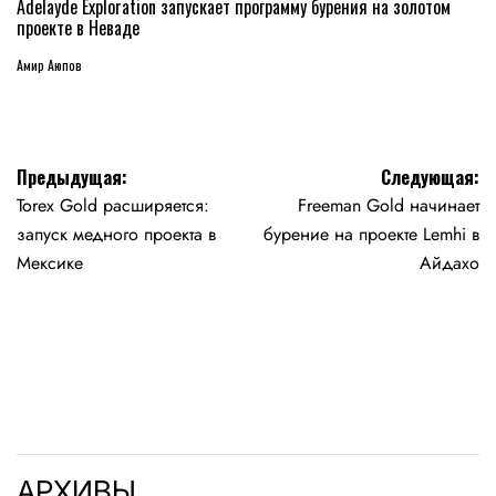
В
Adelayde Exploration запускает программу бурения на золотом
проекте в Неваде
Амир Аюпов
Навигация
Предыдущая:
Следующая:
Torex Gold расширяется:
Freeman Gold начинает
по
запуск медного проекта в
бурение на проекте Lemhi в
записям
Мексике
Айдахо
АРХИВЫ