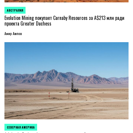
АВСТРАЛИЯ
ОПУБЛИКОВАНО
В
Evolution Mining покупает Carnaby Resources за A$213 млн ради
проекта Greater Duchess
Амир Аюпов
СЕВЕРНАЯ АМЕРИКА
ОПУБЛИКОВАНО