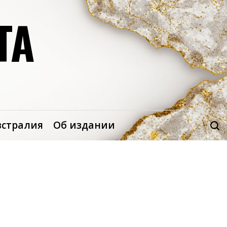
ТА
встралия
Об издании