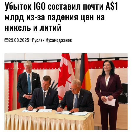
Убыток IGO составил почти A$1
В
млрд из-за падения цен на
никель и литий
29.08.2025
Руслан Мухамеджанов
on