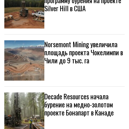
программу бурения на проекте
Silver Hill в США
Norsemont Mining увеличила
площадь проекта Чокелимпи в
Чили до 9 тыс. га
Decade Resources начала
бурение на медно-золотом
проекте Бонапарт в Канаде