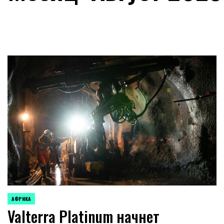
АФРИКА
ОПУБЛИКОВАНО
Valterra Platinum начнет
В