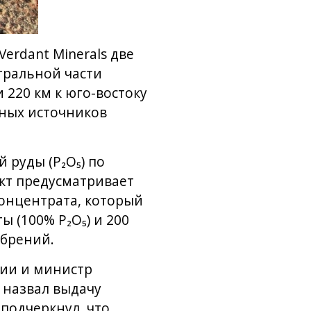
rdant Minerals две
тральной части
 220 км к юго-востоку
нных источников
руды (P₂O₅) по
ект предусматривает
онцентрата, который
 (100% P₂O₅) и 200
обрений.
ии и министр
назвал выдачу
подчеркнул, что