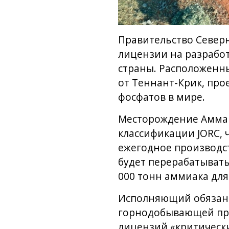
Правительство Северн
лицензии на разрабо
страны. Расположенный
от Теннант-Крик, про
фосфатов в мире.
Месторождение Аммар
классификации JORC, 
ежегодное производс
будет перерабатывать
000 тонн аммиака дл
Исполняющий обязанн
горнодобывающей про
лицензий «критически