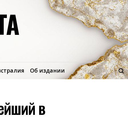
ТА
встралия
Об издании
нейший в