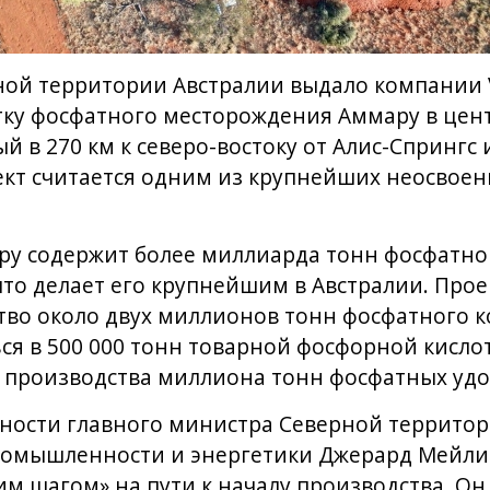
ой территории Австралии выдало компании Ve
тку фосфатного месторождения Аммару в цен
 в 270 км к северо-востоку от Алис-Спрингс и
ект считается одним из крупнейших неосвое
у содержит более миллиарда тонн фосфатной 
что делает его крупнейшим в Австралии. Про
тво около двух миллионов тонн фосфатного к
ся в 500 000 тонн товарной фосфорной кислоты
я производства миллиона тонн фосфатных уд
ости главного министра Северной территор
мышленности и энергетики Джерард Мейли 
м шагом» на пути к началу производства. Он 