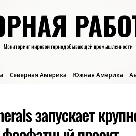
ОРНАЯ РАБО
Мониторинг мировой горнодобывающей промышленности
а
Северная Америка
Южная Америка
А
nerals запускает круп
 фосфатный проект