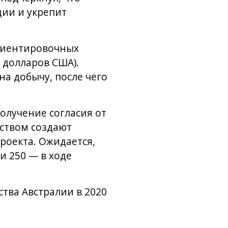
ции и укрепит
ориентировочных
 долларов США).
а добычу, после чего
получение согласия от
ством создают
оекта. Ожидается,
и 250 — в ходе
ства Австралии в 2020