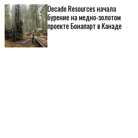
Decade Resources начала
бурение на медно-золотом
проекте Бонапарт в Канаде