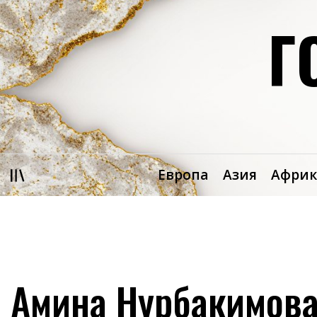
Перейти
Г
к
содержимому
Европа
Азия
Африк
Амина Нурбакимов