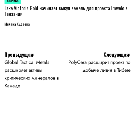
АФРИКА
ОПУБЛИКОВАНО
В
Lake Victoria Gold начинает выкуп земель для проекта Imwelo в
Танзании
Милана Худаева
Навигация
Предыдущая:
Следующая:
Global Tactical Metals
PolyCera расширит проект по
по
расширяет активы
добыче лития в Тибете
записям
критических минералов в
Канаде