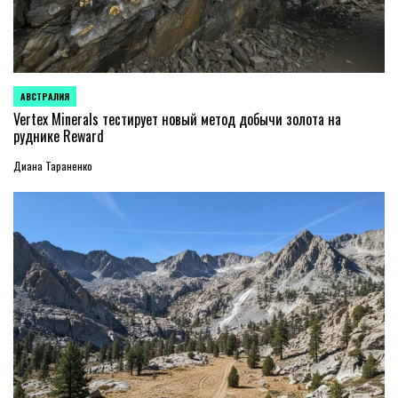
АВСТРАЛИЯ
ОПУБЛИКОВАНО
В
Vertex Minerals тестирует новый метод добычи золота на
руднике Reward
Диана Тараненко