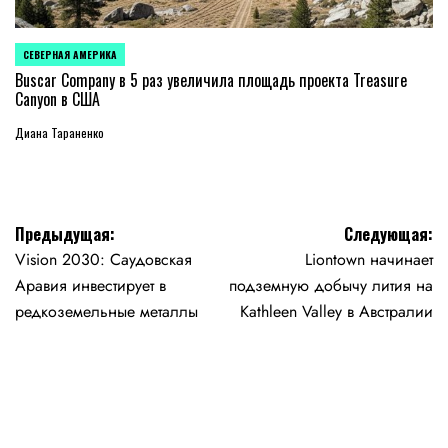
СЕВЕРНАЯ АМЕРИКА
ОПУБЛИКОВАНО
В
Buscar Company в 5 раз увеличила площадь проекта Treasure
Canyon в США
Диана Тараненко
Навигация
Предыдущая:
Следующая:
Vision 2030: Саудовская
Liontown начинает
по
Аравия инвестирует в
подземную добычу лития на
записям
редкоземельные металлы
Kathleen Valley в Австралии