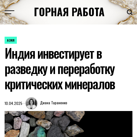
Перейти
ГОРНАЯ РАБОТА
к
содержимому
АЗИЯ
ОПУБЛИКОВАНО
Индия инвестирует в
В
разведку и переработку
критических минералов
Диана Тараненко
10.04.2025