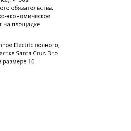
го обязательства.
ико-экономическое
т на площадке
oe Electric полного,
тке Santa Cruz. Это
в размере 10
.