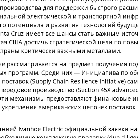
 производства для поддержки быстрого расш
альной электрической и транспортной инфр
го потенциала и развития технологий будущ
Santa Cruz имеет все шансы стать важным ист
гая США достичь стратегической цели по по
страны критически важными металлами.
кже рассматривается на предмет получения по
ных программ. Среди них — Инициатива по о
оставок (Supply Chain Resilience Initiative) са
передовое производство (Section 45X advance
t). Эти механизмы предоставляют финансовые 
 укрепления американских цепочек поставок
анией Ivanhoe Electric официальной заявки н
еобходимую комплексную проверку (due diligen