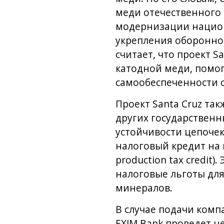
меди отечественного
модернизации национ
укрепления оборонно
считает, что проект 
катодной меди, помо
самообеспеченности 
Проект Santa Cruz та
других государствен
устойчивости цепочек п
налоговый кредит на 
production tax credi
налоговые льготы для
минералов.
В случае подачи комп
EXIM Bank проведет н