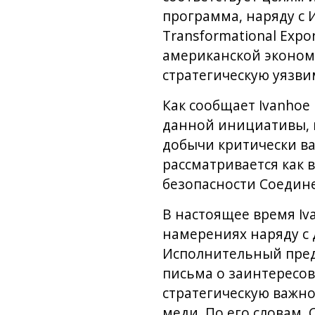
программа, наряду с 
Transformational Exp
американской экономи
стратегическую уязви
Как сообщает Ivanhoe E
данной инициативы, 
добычи критически ва
рассматривается как 
безопасности Соедин
В настоящее время Iv
намерениях наряду с
Исполнительный предс
письма о заинтересо
стратегическую важно
меди. По его словам