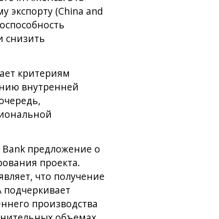
 экспорту (China and
тоспособность
и снизить
ечает критериям
анию внутренней
очередь,
циональной
M Bank предложение о
ования проекта.
являет, что получение
А подчеркивает
еннего производства
олнительных объемах