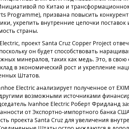
Инициативой по Китаю и трансформационному
orts Programme), призвана повысить конкурен
ки, укрепить внутренние цепочки поставок 
мость страны.
lectric, проект Santa Cruz Copper Project отв
поскольку он будет способствовать наращив
жных минералов, таких как медь. Это, в свою 
вклад в экономический рост и укрепление на
енных Штатов.
anhoe Electric анализирует полученное от EXI
 другими возможными источниками финансир
едатель Ivanhoe Electric Роберт Фридланд за
ванности от Экспортно-импортного банка СШ
сть проекта Santa Cruz для увеличения внутр
, Соединенные Штаты остро нуждаются в доп