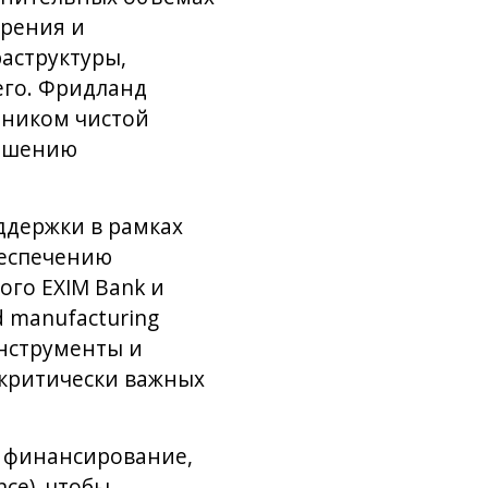
ирения и
аструктуры,
его. Фридланд
очником чистой
вышению
ддержки в рамках
беспечению
мого EXIM Bank и
d manufacturing
инструменты и
 критически важных
а финансирование,
ce), чтобы