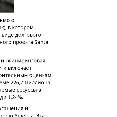
сьмо о
k), в котором
 виде долгового
ного проекта Santa
ет инжиниринговая
и и включает
арительным оценкам,
еме 226,7 миллиона
аемые ресурсы в
ди 1,24%.
огашения и
e in America. Эта