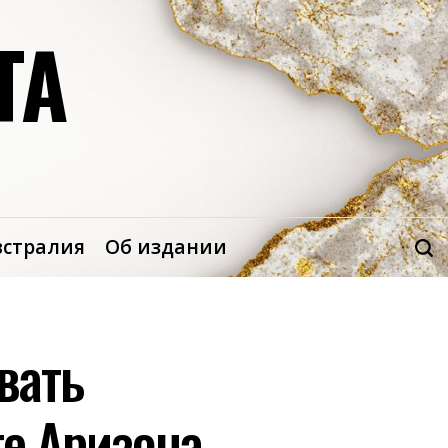
ТА
встралия
Об издании
вать
те Аризона