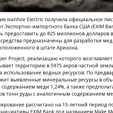
я Ivanhoe Electric получила официальное пи
т Экспортно-импортного банка США (EXIM Ban
ь предоставить до 825 миллионов долларов в
средства предназначены для разработки мед
расположенного в штате Аризона.
pper Project, реализацию которого возглавля
тывает территорию в 5975 акров частной земл
а использование водных ресурсов. По предв
жит выявленные минеральные ресурсы в объ
 содержанием меди 1,24%, а также предполаг
ов тонн руды с аналогичным содержанием ме
ирование рассчитано на 15-летний период п
инициативы EXIM Bank под названием Make Mor