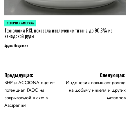
СЕВЕРНАЯ АМЕРИКА
ОПУБЛИКОВАНО
В
Технология RCL показала извлечение титана до 90,8% из
канадской руды
Аруна Медетова
Навигация
Предыдущая:
Следующая:
BHP и ACCIONA оценят
Индонезия повышает роялти
по
потенциал ГАЭС на
на добычу никеля и других
записям
закрываемой шахте в
металлов
Австралии