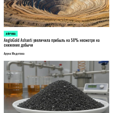
АФРИКА
ОПУБЛИКОВАНО
В
AngloGold Ashanti увеличила прибыль на 58% несмотря на
снижение добычи
Аруна Медетова