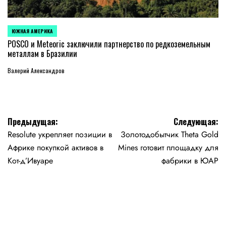
ЮЖНАЯ АМЕРИКА
ОПУБЛИКОВАНО
В
POSCO и Meteoric заключили партнерство по редкоземельным
металлам в Бразилии
Валерий Александров
Навигация
Предыдущая:
Следующая:
Resolute укрепляет позиции в
Золотодобытчик Theta Gold
по
Африке покупкой активов в
Mines готовит площадку для
записям
Кот-д’Ивуаре
фабрики в ЮАР