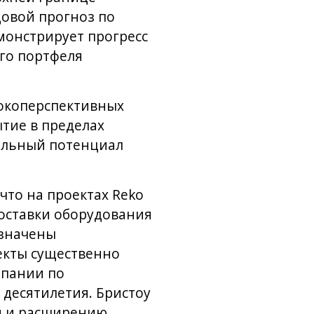
довой прогноз по
монстрирует прогресс
го портфеля
сокоперспективных
ытие в пределах
тельный потенциал
что на проектах Reko
оставки оборудования
азначены
екты существенно
мпании по
 десятилетия. Бристоу
й и расширению