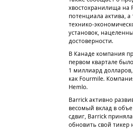
хвостохранилища на P
потенциала актива, а
технико-экономическо
установок, нацеленны
достоверности.
В Канаде компания пр
первом квартале было
1 миллиард долларов,
как Fourmile. Компан
Hemlo.
Barrick активно разв
весомый вклад в объе
сдвиг, Barrick принял
обновить свой тикер 