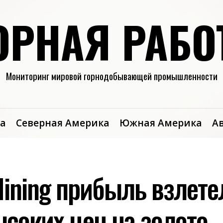
ОРНАЯ РАБО
Мониторинг мировой горнодобывающей промышленности
а
Северная Америка
Южная Америка
А
Mining прибыль взлет
ысоких цен на золото