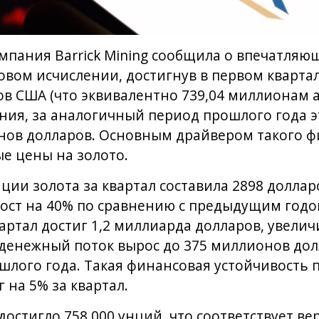
пания Barrick Mining сообщила о впечатляю
овом исчислении, достигнув в первом квартал
в США (что эквивалентно 739,04 миллионам 
ения, за аналогичный период прошлого года э
нов долларов. Основным драйвером такого ф
е цены на золото.
ции золота за квартал составила 2898 доллар
ост на 40% по сравнению с предыдущим год
артал достиг 1,2 миллиарда долларов, увелич
денежный поток вырос до 375 миллионов дол
шлого года. Такая финансовая устойчивость
 на 5% за квартал.
достигло 758 000 унций, что соответствует в