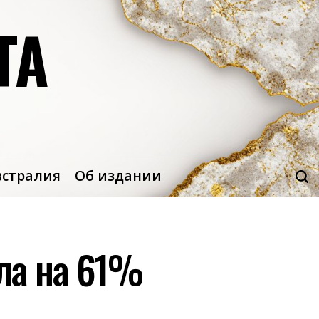
ТА
встралия
Об издании
ела на 61%