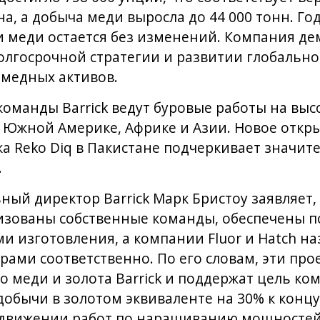
а, а добыча меди выросла до 44 000 тонн. Го
и меди остается без изменений. Компания де
олгосрочной стратегии и развитии глобально
омедных активов.
оманды Barrick ведут буровые работы на вы
и Южной Америке, Африке и Азии. Новое откр
а Reko Diq в Пакистане подчеркивает значи
.
ный директор Barrick Марк Бристоу заявляет, 
изованы собственные команды, обеспечены п
и изготовления, а компании Fluor и Hatch н
ми соответственно. По его словам, эти про
о меди и золота Barrick и поддержат цель ко
добычи в золотом эквиваленте на 30% к концу
одвижении работ по наращиванию мощносте