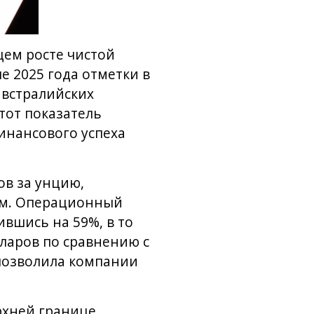
щем росте чистой
е 2025 года отметки в
австралийских
тот показатель
инансового успеха
ов за унцию,
ом. Операционный
ившись на 59%, в то
ларов по сравнению с
 позволила компании
ерхней границе