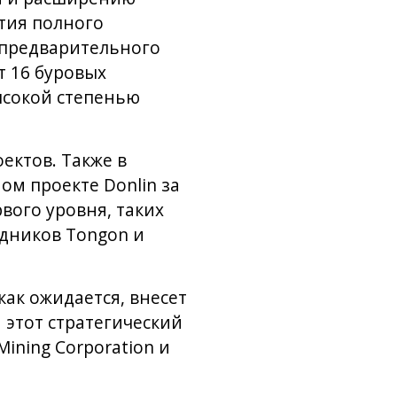
ытия полного
ю предварительного
т 16 буровых
ысокой степенью
ектов. Также в
ом проекте Donlin за
вого уровня, таких
удников Tongon и
как ожидается, внесет
 этот стратегический
Mining Corporation и