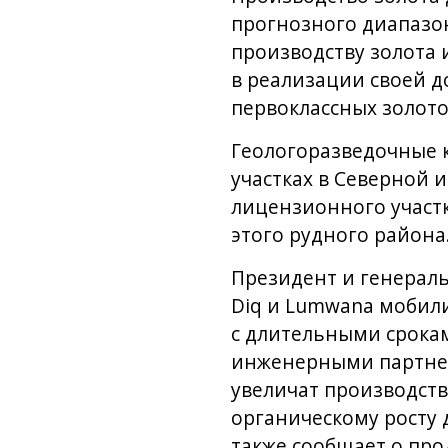
прогнозного диапазон
производству золота 
в реализации своей д
первоклассных золот
Геологоразведочные к
участках в Северной 
лицензионного участк
этого рудного района
Президент и генераль
Diq и Lumwana мобил
с длительными срокам
инженерными партнера
увеличат производств
органическому росту 
также сообщает о пр