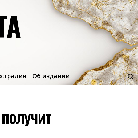
ТА
встралия
Об издании
 получит