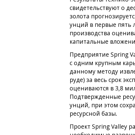
свидетельствуют о де
золота прогнозируется
унций в первые пять 
производства оценива
капитальные вложения
Предприятие Spring V
с одним крупным кар
данному методу извл
руде) за весь срок эк
оцениваются в 3,8 ми
Подтвержденные ресур
унций, при этом сохр
ресурсной базы.
Проект Spring Valley 