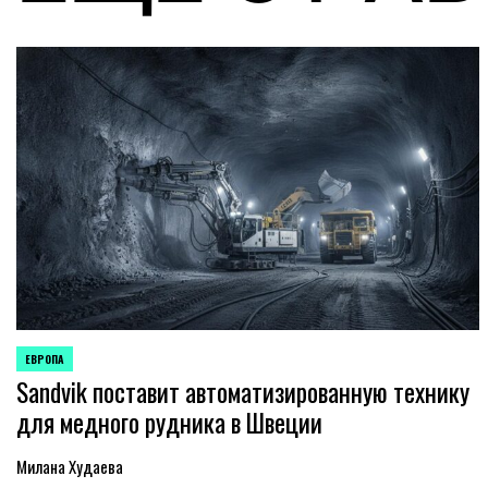
ЕВРОПА
ОПУБЛИКОВАНО
Sandvik поставит автоматизированную технику
В
для медного рудника в Швеции
Милана Худаева