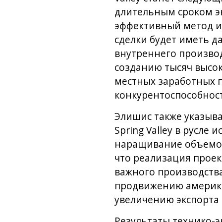
длительным сроком э
эффективный метод из
сделки будет иметь д
внутреннего произво
созданию тысяч высо
местных заработных п
конкурентоспособно
Элишис также указыва
Spring Valley в русле
наращивание объемов
что реализация проек
важного производства
продвижению америка
увеличению экспорта 
Результаты технико-э