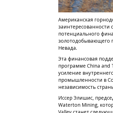
Американская горнодо
заинтересованности о
потенциального фина
золотодобывающего пр
Невада.
Эта финансовая подде
программе China and 
усиление внутреннег
промышленности в Со
независимость страны
Иссер Элишис, предсе
Waterton Mining, кото
Valley станет следу