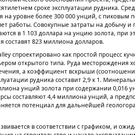
сятилетнем сроке эксплуатации рудника. Сре
 на уровне более 300 000 унций, с пиковым п
лет работы. Совокупные затраты на добычу и
ются в 1 103 доллара на унцию золота, при 
 составят 823 миллиона долларов.
alley спроектировано как простой процесс к
ьером открытого типа. Руда месторождения 
ечения, а коэффициент вскрыши (соотношени
сплуатации рудника составит 2,9 к 1. Минерал
ллиона унций золота при содержании 0,016 у
сы составляют 4,4 миллиона унций, а предпо
аняется потенциал для дальнейшей геологор
развивается в соответствии с графиком, и ожида