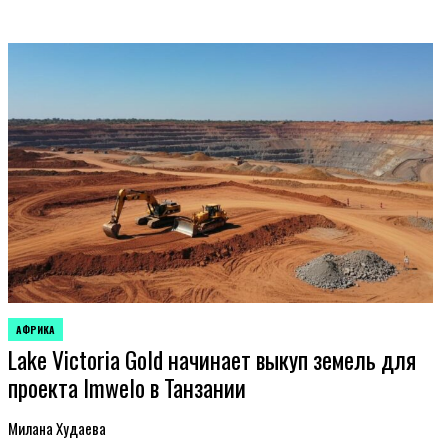
АФРИКА
ОПУБЛИКОВАНО
Lake Victoria Gold начинает выкуп земель для
В
проекта Imwelo в Танзании
Милана Худаева