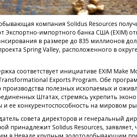
бывающая компания Solidus Resources получ
т Экспортно-импортного банка США (EXIM) о
нсирования в размере до 835 миллионов дол
оекта Spring Valley, расположенного в округ
ржка соответствует инициативе EXIM Make Mor
Transformational Exports Program. Обе прогр
о производства полезных ископаемых и ожив
единенных Штатах, стремясь укрепить экон
 и ее конкурентоспособность на мировом ры
датель совета директоров и генеральный ди
рой принадлежит Solidus Resources, заявляет, 
ющим в Неваде крупным золотодобывающим пр