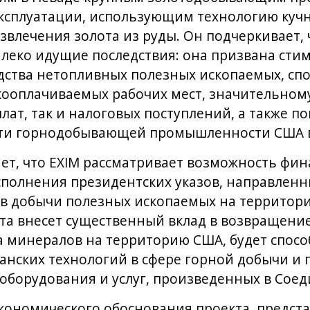
ксплуатации, использующим технологию куч
влечения золота из руды. Он подчеркивает, 
алеко идущие последствия: она призвана сти
дства нетопливных полезных ископаемых, спо
кооплачиваемых рабочих мест, значительном
лат, так и налоговых поступлений, а также 
сти горнодобывающей промышленности США в
ет, что EXIM рассматривает возможность фи
 исполнения президентских указов, направлен
 добычи полезных ископаемых на территори
та внесет существенный вклад в возвращение
 минералов на территорию США, будет спосо
нских технологий в сфере горной добычи и 
оборудования и услуг, произведенных в Сое
кономического обоснования проекта, предст