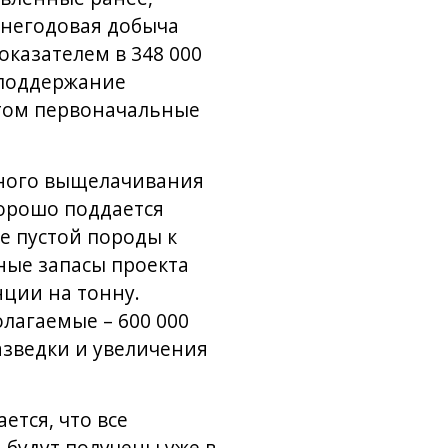
днегодовая добыча
оказателем в 348 000
 поддержание
этом первоначальные
учного выщелачивания
хорошо поддается
е пустой породы к
ьные запасы проекта
нции на тонну.
лагаемые – 600 000
азведки и увеличения
ется, что все