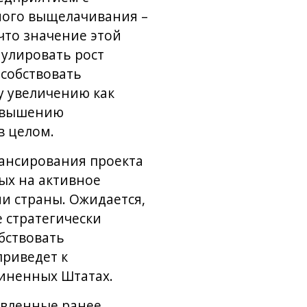
ного выщелачивания –
что значение этой
мулировать рост
собствовать
у увеличению как
повышению
 целом.
нансирования проекта
ных на активное
и страны. Ожидается,
 стратегически
бствовать
приведет к
диненных Штатах.
авленные ранее,