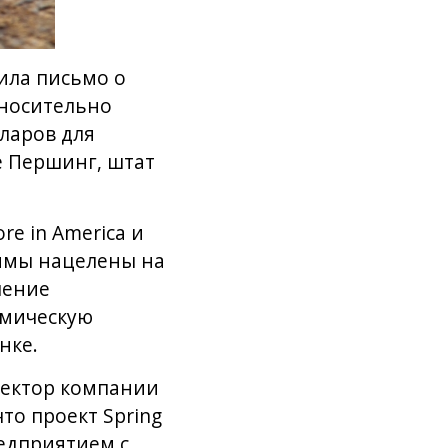
ила письмо о
тносительно
ларов для
е Першинг, штат
e in America и
аммы нацелены на
ление
омическую
нке.
ректор компании
что проект Spring
едприятием с