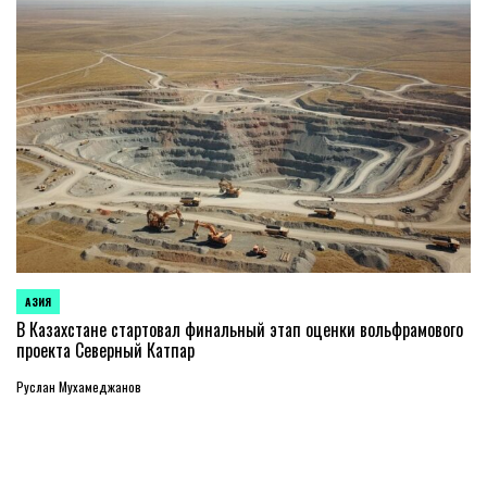
АЗИЯ
ОПУБЛИКОВАНО
В
В Казахстане стартовал финальный этап оценки вольфрамового
проекта Северный Катпар
Руслан Мухамеджанов