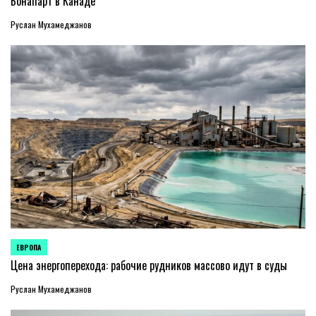
Бонапарт в Канаде
Руслан Мухамеджанов
ЕВРОПА
ОПУБЛИКОВАНО
В
Цена энергоперехода: рабочие рудников массово идут в суды
Руслан Мухамеджанов