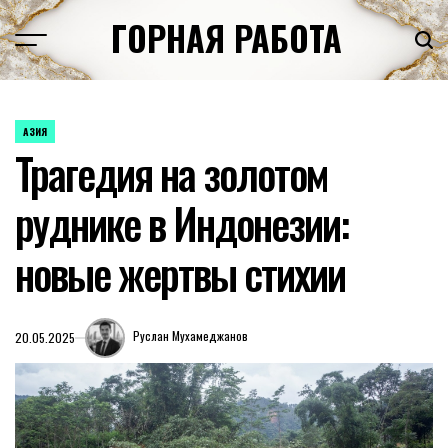
Перейти
ГОРНАЯ РАБОТА
к
содержимому
АЗИЯ
ОПУБЛИКОВАНО
Трагедия на золотом
В
руднике в Индонезии:
новые жертвы стихии
Руслан Мухамеджанов
20.05.2025