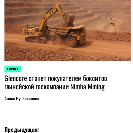
АФРИКА
ОПУБЛИКОВАНО
Glencore станет покупателем бокситов
В
гвинейской госкомпании Nimba Mining
Амина Нурбакимова
Навигация
Предыдущая: