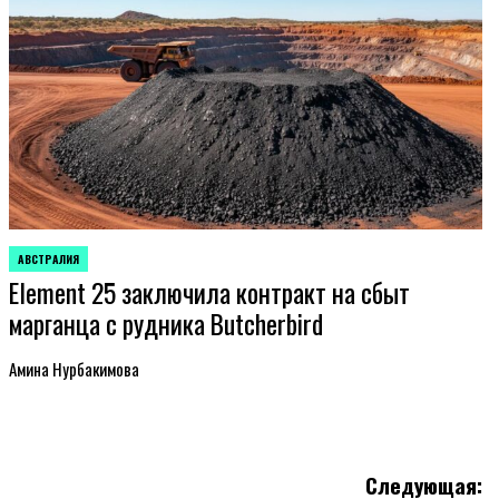
АВСТРАЛИЯ
ОПУБЛИКОВАНО
Element 25 заключила контракт на сбыт
В
марганца с рудника Butcherbird
Амина Нурбакимова
Следующая: