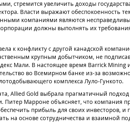
ми, стремится увеличить доходы государства
ктора. Власти выражают обеспокоенность те
анными компаниями являются несправедливым
орпорации должны выполнять их требовани
ела к конфликту с другой канадской компанией
инственным крупным добытчиком, не подпис
кс Мали. В настоящее время Barrick Mining
ельство во Всемирном банке из-за возможно
олотодобывающего комплекса Луло-Гункото.
нта, Allied Gold выбрала прагматичный подхо
. Питер Марроне объясняет, что компания п
еспечить прибыль для своих инвесторов, и п
ть на основе сотрудничества и взаимной по