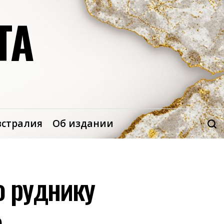
ТА
встралия
Об издании
по руднику
о