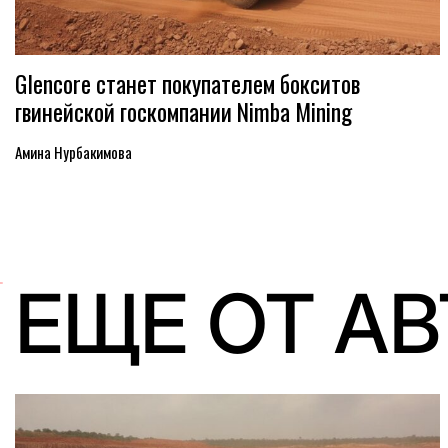
Glencore станет покупателем бокситов
гвинейской госкомпании Nimba Mining
Амина Нурбакимова
ЕЩЕ ОТ А