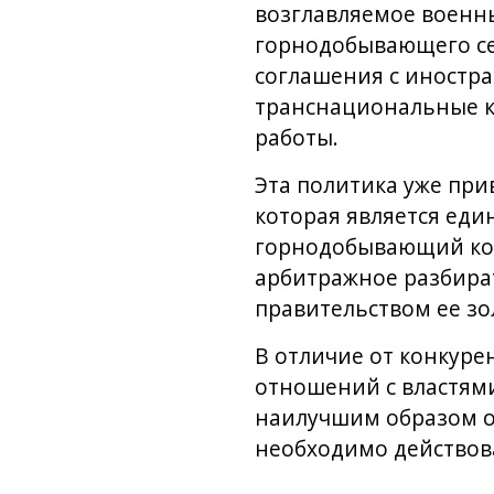
возглавляемое военны
горнодобывающего се
соглашения с иностр
транснациональные к
работы.
Эта политика уже прив
которая является ед
горнодобывающий коде
арбитражное разбират
правительством ее з
В отличие от конкуре
отношений с властями
наилучшим образом об
необходимо действова