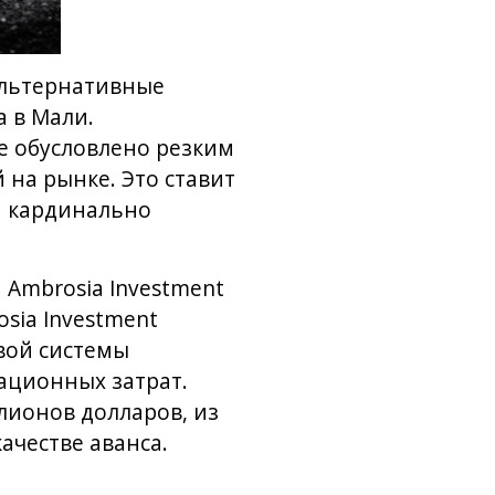
альтернативные
 в Мали.
е обусловлено резким
на рынке. Это ставит
а кардинально
 Ambrosia Investment
sia Investment
вой системы
ационных затрат.
ллионов долларов, из
ачестве аванса.