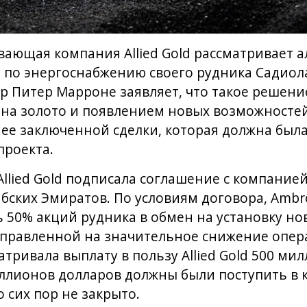
ающая компания Allied Gold рассматривает 
 по энергоснабжению своего рудника Садиола
 Питер Марроне заявляет, что такое решени
на золото и появлением новых возможностей 
нее заключенной сделки, которая должна был
проекта.
Allied Gold подписала соглашение с компанией
ских Эмиратов. По условиям договора, Ambro
 50% акций рудника в обмен на установку но
аправленной на значительное снижение опер
тривала выплату в пользу Allied Gold 500 ми
ллионов долларов должны были поступить в к
 сих пор не закрыто.