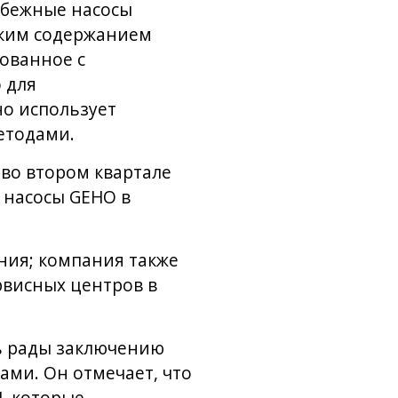
обежные насосы
оким содержанием
ованное с
 для
но использует
етодами.
во втором квартале
 насосы GEHO в
ния; компания также
рвисных центров в
ь рады заключению
ами. Он отмечает, что