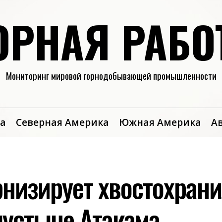
ОРНАЯ РАБО
Мониторинг мировой горнодобывающей промышленности
а
Северная Америка
Южная Америка
А
рнизирует хвостохран
пустыне Атакама