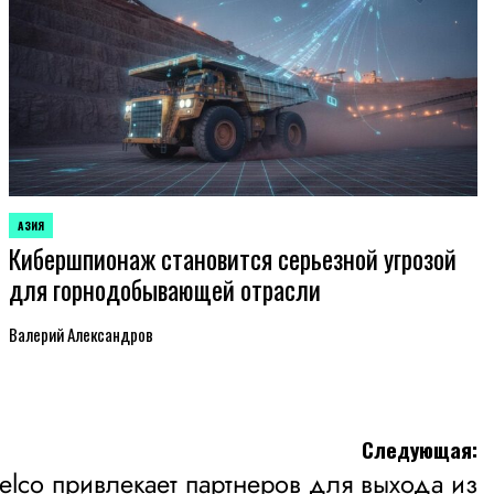
АЗИЯ
ОПУБЛИКОВАНО
Кибершпионаж становится серьезной угрозой
В
для горнодобывающей отрасли
Валерий Александров
Следующая:
elco привлекает партнеров для выхода из