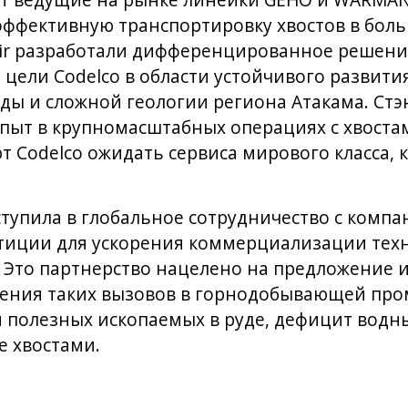
т ведущие на рынке линейки GEHO и WARMAN
ффективную транспортировку хвостов в боль
ir разработали дифференцированное решени
цели Codelco в области устойчивого развития
ды и сложной геологии региона Атакама. Стэн
ыт в крупномасштабных операциях с хвостам
т Codelco ожидать сервиса мирового класса, 
ступила в глобальное сотрудничество с компа
стиции для ускорения коммерциализации техн
. Это партнерство нацелено на предложение
ения таких вызовов в горнодобывающей про
полезных ископаемых в руде, дефицит водны
е хвостами.