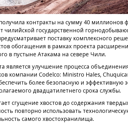
получила контракты на сумму 40 миллионов ф
от чилийской государственной горнодобыва
предусматривает поставку комплексного реш
стов обогащения в рамках проекта расширен
го в пустыне Атакама на севере Чили.
а является улучшение процесса объединения 
в компании Codelco: Ministro Hales, Chuquic
обеспечить более безопасную и эффективную 
лагаемого двадцатилетнего срока службы.
ает сгущение хвостов до содержания тверды
ность повторно использовать технологическу
льность самого хвостохранилища.