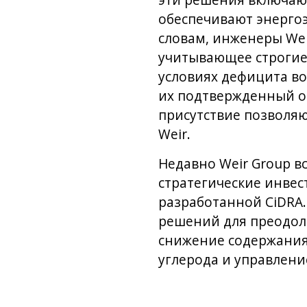
эти решения включаю
обеспечивают энергоэ
словам, инженеры We
учитывающее строгие 
условиях дефицита во
их подтвержденный оп
присутствие позволяю
Weir.
Недавно Weir Group в
стратегические инве
разработанной CiDRA
решений для преодол
снижение содержания 
углерода и управлени