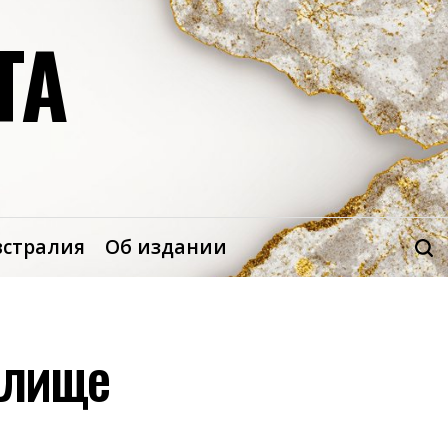
ТА
встралия
Об издании
илище