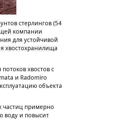
унтов стерлингов (54
ющей компании
ения для устойчивой
ия хвостохранилища
потоков хвостов с
amata и Radomiro
эксплуатацию объекта
х частиц примерно
ю воду и повысит