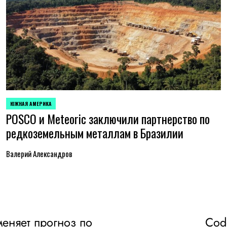
ЮЖНАЯ АМЕРИКА
ОПУБЛИКОВАНО
POSCO и Meteoric заключили партнерство по
В
редкоземельным металлам в Бразилии
Валерий Александров
меняет прогноз по
Cod