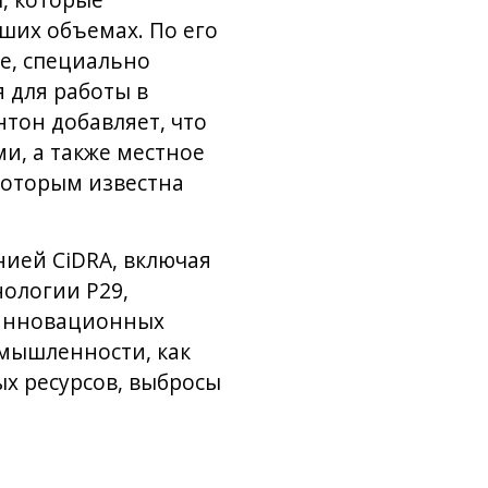
, которые
ших объемах. По его
е, специально
 для работы в
тон добавляет, что
и, а также местное
которым известна
нией CiDRA, включая
ологии P29,
 инновационных
мышленности, как
х ресурсов, выбросы