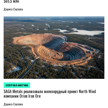
$65,5 млн
Дарига Саутова
СЕВЕРНАЯ АМЕРИКА
ОПУБЛИКОВАНО
В
SAGA Metals реализовала железорудный проект North Wind
компании Orion Iron Ore
Дарига Саутова