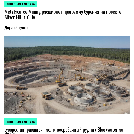
СЕВЕРНАЯ АМЕРИКА
ОПУБЛИКОВАНО
В
Metalsource Mining расширяет программу бурения на проекте
Silver Hill в США
Дарига Саутова
СЕВЕРНАЯ АМЕРИКА
ОПУБЛИКОВАНО
В
Lycopodium расширит золотосеребряный рудник Blackwater за