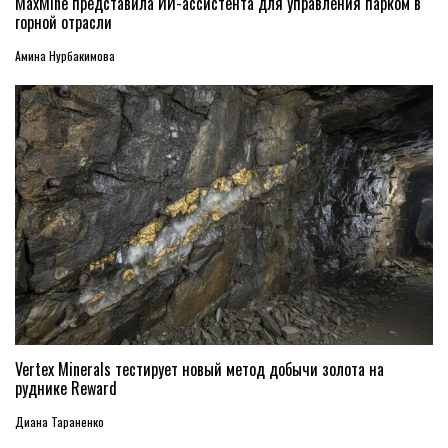
MaxMine представила ИИ-ассистента для управления парком в
горной отрасли
Амина Нурбакимова
Vertex Minerals тестирует новый метод добычи золота на
руднике Reward
Диана Тараненко