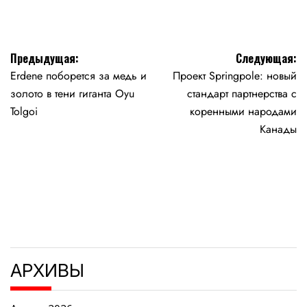
Навигация
Предыдущая:
Следующая:
Erdene поборется за медь и
Проект Springpole: новый
по
золото в тени гиганта Oyu
стандарт партнерства с
записям
Tolgoi
коренными народами
Канады
АРХИВЫ