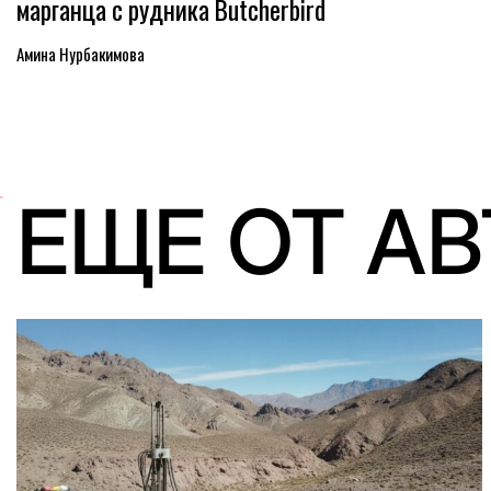
марганца с рудника Butcherbird
Амина Нурбакимова
ЕЩЕ ОТ А