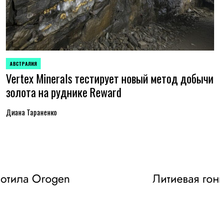
АВСТРАЛИЯ
ОПУБЛИКОВАНО
Vertex Minerals тестирует новый метод добычи
В
золота на руднике Reward
Диана Тараненко
глотила Orogen
Литиевая гон