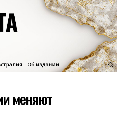
ТА
встралия
Об издании
ии меняют