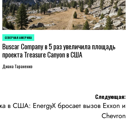
СЕВЕРНАЯ АМЕРИКА
ОПУБЛИКОВАНО
Buscar Company в 5 раз увеличила площадь
В
проекта Treasure Canyon в США
Диана Тараненко
Следующая:
ка в США: EnergyX бросает вызов Exxon и
Chevron