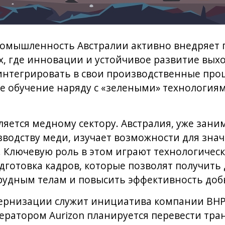
мышленность Австралии активно внедряет 
, где инновации и устойчивое развитие выхо
интегрировать в свои производственные про
е обучение наряду с «зелеными» технологиям
яется медному сектору. Австралия, уже зан
зводству меди, изучает возможности для зна
 Ключевую роль в этом играют технологичес
готовка кадров, которые позволят получить 
рудным телам и повысить эффективность доб
рнизации служит инициатива компании BHP
ператором Aurizon планируется перевести тр