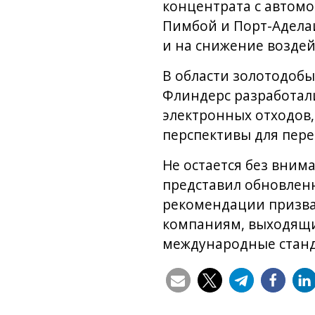
концентрата с автомо
Пимбой и Порт-Аделаи
и на снижение воздей
В области золотодобы
Флиндерс разработали
электронных отходов,
перспективы для пере
Не остается без вним
представил обновленн
рекомендации призва
компаниям, выходящи
международные станд