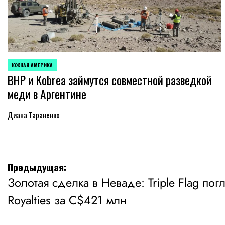
ЮЖНАЯ АМЕРИКА
ОПУБЛИКОВАНО
BHP и Kobrea займутся совместной разведкой
В
меди в Аргентине
Диана Тараненко
Навигация
Предыдущая:
Золотая сделка в Неваде: Triple Flag по
по
Royalties за C$421 млн
записям