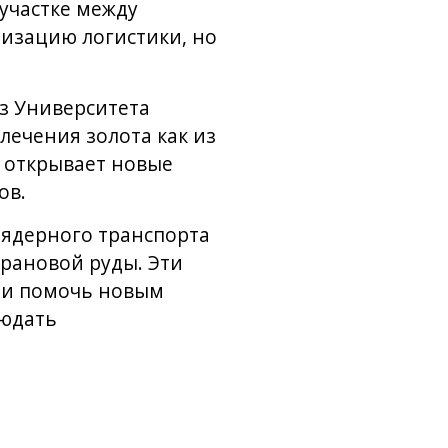
участке между
мизацию логистики, но
з Университета
лечения золота как из
я открывает новые
ов.
 ядерного транспорта
урановой руды. Эти
 и помочь новым
людать