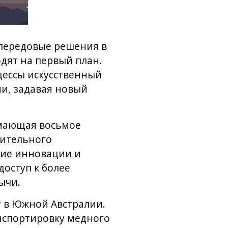
передовые решения в
дят на первый план.
цессы искусственный
и, задавая новый
имающая восьмое
чительного
кие инновации и
доступ к более
ычи.
 в Южной Австралии.
анспортировку медного