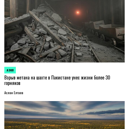
АЗИЯ
ОПУБЛИКОВАНО
В
Взрыв метана на шахте в Пакистане унес жизни более 30
горняков
Аслан Елтаев