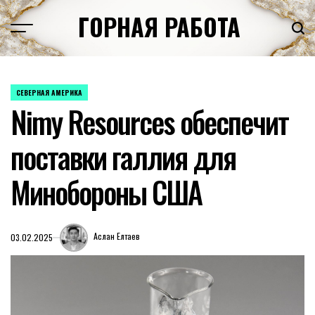
Перейти
ГОРНАЯ РАБОТА
к
содержимому
СЕВЕРНАЯ АМЕРИКА
ОПУБЛИКОВАНО
Nimy Resources обеспечит
В
поставки галлия для
Минобороны США
Аслан Елтаев
03.02.2025