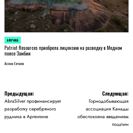
АФРИКА
ОПУБЛИКОВАНО
В
Patriot Resources приобрела лицензию на разведку в Медном
поясе Замбии
Аслан Елтаев
Навигация
Предыдущая:
Следующая:
AbraSilver профинансирует
Горнодобывающая
по
разработку серебряного
ассоциация Канады
записям
рудника в Аргентине
обеспокоена введением
пошлин