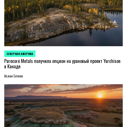
СЕВЕРНАЯ АМЕРИКА
ОПУБЛИКОВАНО
В
Purecore Metals получила опцион на урановый проект Yurchison
в Канаде
Аслан Елтаев