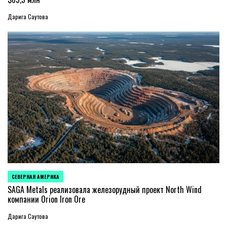
Дарига Саутова
СЕВЕРНАЯ АМЕРИКА
ОПУБЛИКОВАНО
В
SAGA Metals реализовала железорудный проект North Wind
компании Orion Iron Ore
Дарига Саутова