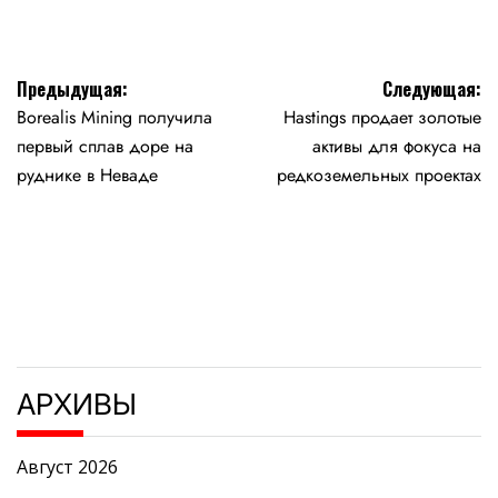
Навигация
Предыдущая:
Следующая:
Borealis Mining получила
Hastings продает золотые
по
первый сплав доре на
активы для фокуса на
записям
руднике в Неваде
редкоземельных проектах
АРХИВЫ
Август 2026