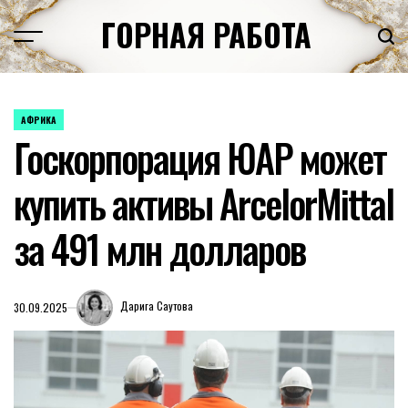
Перейти
ГОРНАЯ РАБОТА
к
содержимому
АФРИКА
ОПУБЛИКОВАНО
Госкорпорация ЮАР может
В
купить активы ArcelorMittal
за 491 млн долларов
Дарига Саутова
30.09.2025