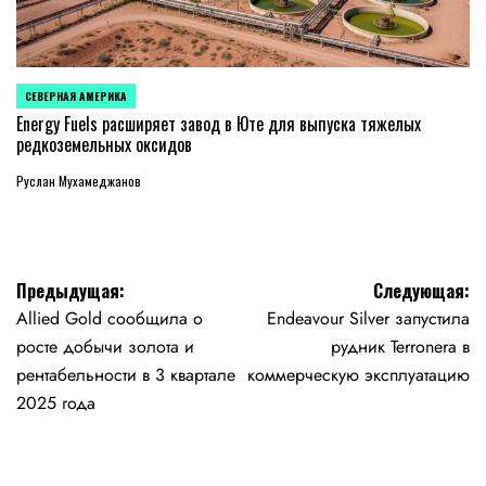
СЕВЕРНАЯ АМЕРИКА
ОПУБЛИКОВАНО
В
Energy Fuels расширяет завод в Юте для выпуска тяжелых
редкоземельных оксидов
Руслан Мухамеджанов
Навигация
Предыдущая:
Следующая:
Allied Gold сообщила о
Endeavour Silver запустила
по
росте добычи золота и
рудник Terronera в
записям
рентабельности в 3 квартале
коммерческую эксплуатацию
2025 года