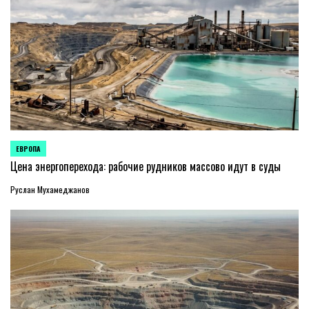
ЕВРОПА
ОПУБЛИКОВАНО
В
Цена энергоперехода: рабочие рудников массово идут в суды
Руслан Мухамеджанов