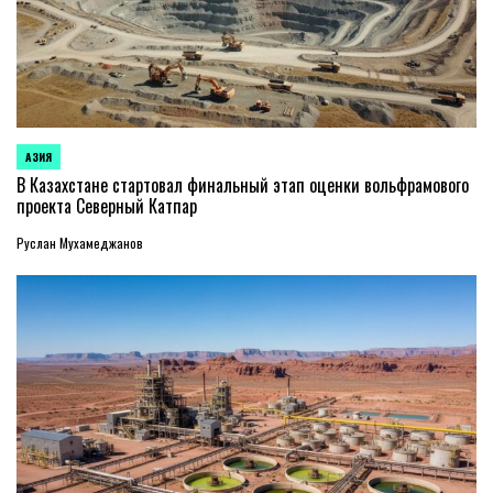
АЗИЯ
ОПУБЛИКОВАНО
В
В Казахстане стартовал финальный этап оценки вольфрамового
проекта Северный Катпар
Руслан Мухамеджанов