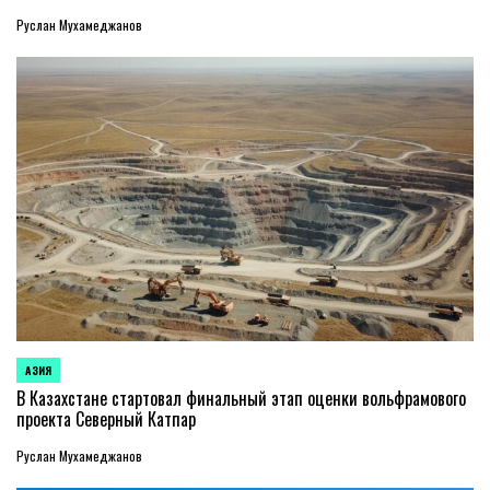
Руслан Мухамеджанов
АЗИЯ
ОПУБЛИКОВАНО
В
В Казахстане стартовал финальный этап оценки вольфрамового
проекта Северный Катпар
Руслан Мухамеджанов