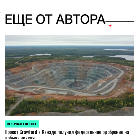
ЕЩЕ ОТ АВТОРА
СЕВЕРНАЯ АМЕРИКА
ОПУБЛИКОВАНО
В
Проект Crawford в Канаде получил федеральное одобрение на
добычу никеля