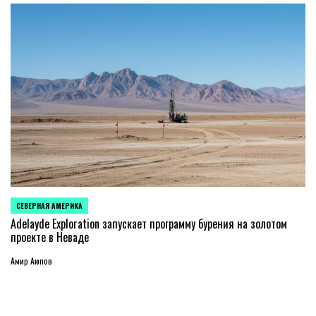
СЕВЕРНАЯ АМЕРИКА
ОПУБЛИКОВАНО
В
Adelayde Exploration запускает программу бурения на золотом
проекте в Неваде
Амир Аюпов