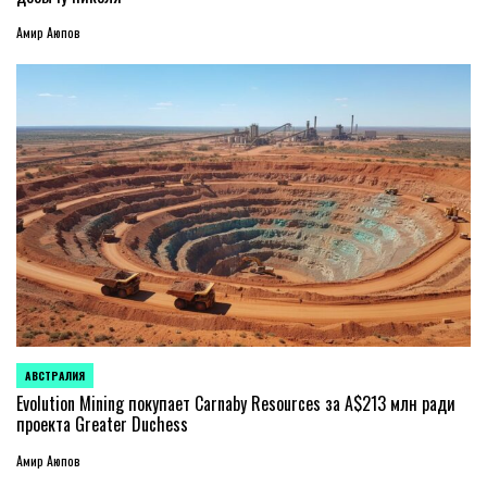
Амир Аюпов
АВСТРАЛИЯ
ОПУБЛИКОВАНО
В
Evolution Mining покупает Carnaby Resources за A$213 млн ради
проекта Greater Duchess
Амир Аюпов