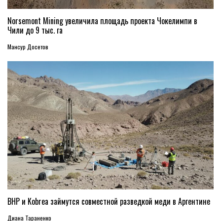
Norsemont Mining увеличила площадь проекта Чокелимпи в
Чили до 9 тыс. га
Мансур Досетов
BHP и Kobrea займутся совместной разведкой меди в Аргентине
Диана Тараненко