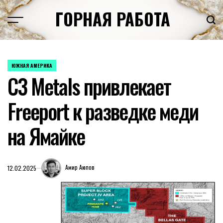
Перейти
ГОРНАЯ РАБОТА
к
содержимому
ЮЖНАЯ АМЕРИКА
ОПУБЛИКОВАНО
C3 Metals привлекает
В
Freeport к разведке меди
на Ямайке
Амир Аюпов
12.02.2025