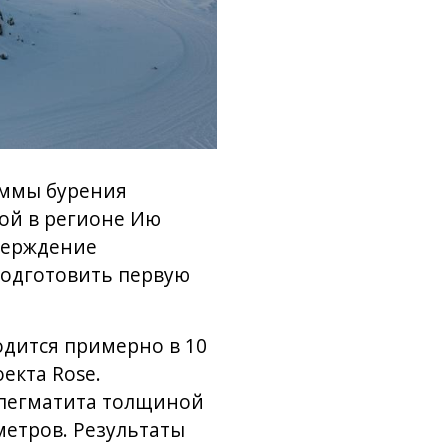
раммы бурения
ой в регионе Ию
верждение
подготовить первую
одится примерно в 10
екта Rose.
 пегматита толщиной
метров. Результаты