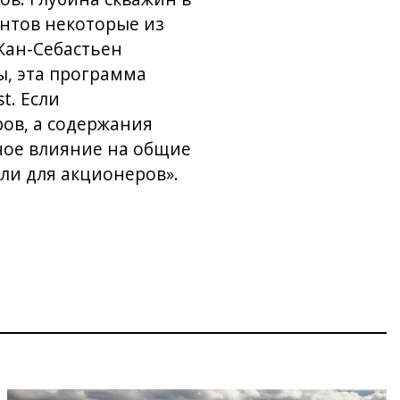
онтов некоторые из
 Жан-Себастьен
ы, эта программа
t. Если
ов, а содержания
нное влияние на общие
ели для акционеров».