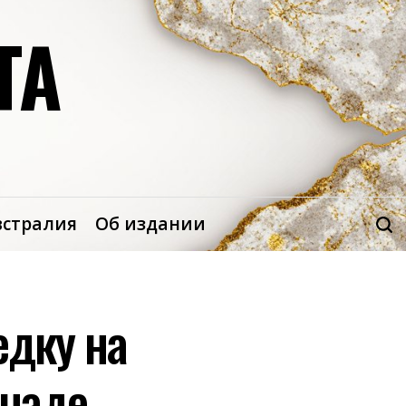
ТА
встралия
Об издании
едку на
анаде