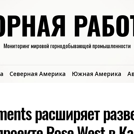
ОРНАЯ РАБО
Мониторинг мировой горнодобывающей промышленности
а
Северная Америка
Южная Америка
А
lements расширяет разв
проекте Rose West в К