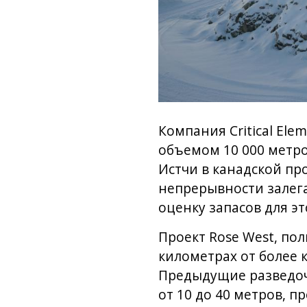
Компания Critical El
объемом 10 000 метро
Истчи в канадской п
непрерывности залега
оценку запасов для эт
Проект Rose West, по
километрах от более 
Предыдущие разведоч
от 10 до 40 метров, 