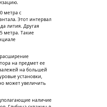
лизацию.
0 метра с
антала. Этот интервал
да лития. Другая
5 метра. Такие
нциале
 расширение
тора на предмет ее
залежей на большей
уровые установки,
ьно может увеличить
едполагающие наличие
ов. Глубина скважин в