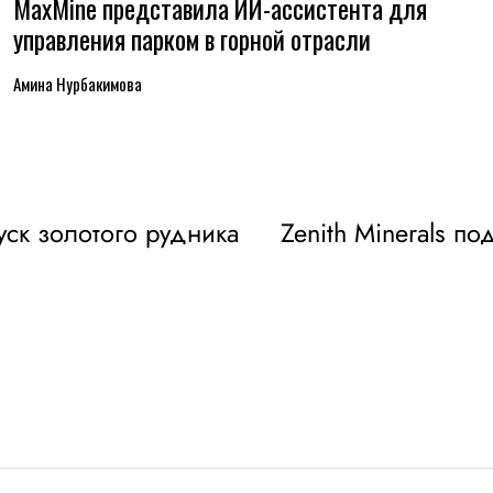
MaxMine представила ИИ-ассистента для
управления парком в горной отрасли
Амина Нурбакимова
уск золотого рудника
Zenith Minerals п