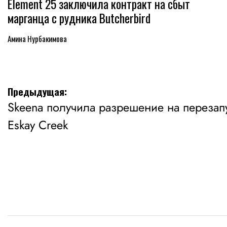
Element 25 заключила контракт на сбыт
марганца с рудника Butcherbird
Амина Нурбакимова
Навигация
Предыдущая:
Skeena получила разрешение на перезап
по
Eskay Creek
записям