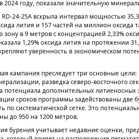
в 2024 году, показали значительную минера
а RD-24-25A вскрыла интервал мощностью 35,3
сида лития и 157 частей на миллион оксида т
ю зону в 9 метров с концентрацией 2,33% окси
оказала 1,29% оксида лития на протяжении 31,
укрепляют уверенность в экономическом поте
вая кампания преследует три основные цели:
ерализации, разведка северо-восточного сек
а потенциала дополнительных литиеносных 
ации сроков программы задействованы две б
ть по систематической сетке. Это потенциал
ы до 950 на 1200 метров.
егия бурения учитывает недавние оценки, пр
а, который влияет на расположение пегматит