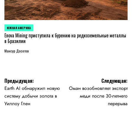
ЮЖНАЯ АМЕРИКА
ОПУБЛИКОВАНО
В
Enova Mining приступила к бурению на редкоземельные металлы
в Бразилии
Мансур Досетов
Навигация
Предыдущая:
Следующая:
Earth AI обнаружил новую
Оман возобновляет экспорт
по
систему добычи золота в
меди после 30-летнего
записям
Уиллоу Глен
перерыва