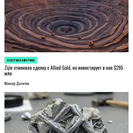
СЕВЕРНАЯ АМЕРИКА
ОПУБЛИКОВАНО
В
Zijin отменила сделку с Allied Gold, но инвестирует в нее $295
млн
Мансур Досетов