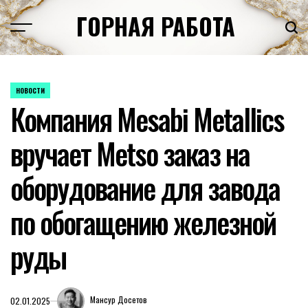
Перейти
ГОРНАЯ РАБОТА
к
содержимому
НОВОСТИ
ОПУБЛИКОВАНО
Компания Mesabi Metallics
В
вручает Metso заказ на
оборудование для завода
по обогащению железной
руды
Мансур Досетов
02.01.2025