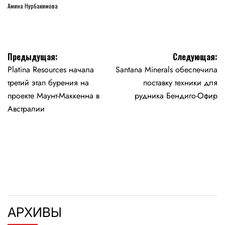
Амина Нурбакимова
Навигация
Предыдущая:
Следующая:
Platina Resources начала
Santana Minerals обеспечила
по
третий этап бурения на
поставку техники для
записям
проекте Маунт-Маккенна в
рудника Бендиго-Офир
Австралии
АРХИВЫ