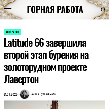
Перейти
ГОРНАЯ РАБОТА
к
содержимому
АВСТРАЛИЯ
ОПУБЛИКОВАНО
Latitude 66 завершила
В
второй этап бурения на
золоторудном проекте
Лавертон
Амина Нурбакимова
31.03.2026