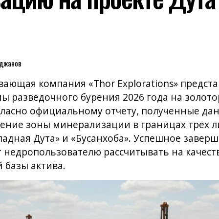
еджанов
ающая компания «Thor Explorations» предста
ы разведочного бурения 2026 года на золот
огласно официальному отчету, полученные д
ение зоны минерализации в границах трех 
Западная Дута» и «Бусанхоба». Успешное заве
т недропользователю рассчитывать на качес
 базы актива.