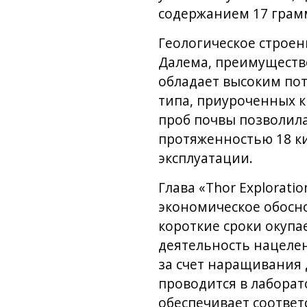
содержанием 17 грамм
Геологическое строен
Далема, преимуществе
обладает высоким по
типа, приуроченных к
проб почвы позволил
протяженностью 18 ки
эксплуатации.
Глава «Thor Explorati
экономическое обосн
короткие сроки окупа
деятельность нацеле
за счет наращивания 
проводится в лаборат
обеспечивает соотве