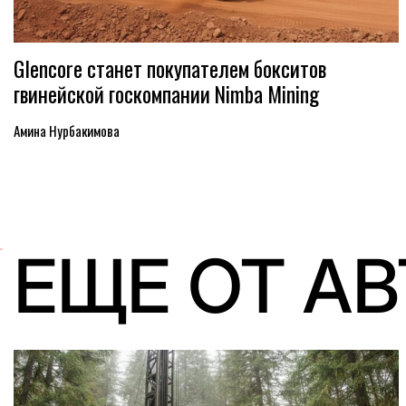
Glencore станет покупателем бокситов
гвинейской госкомпании Nimba Mining
Амина Нурбакимова
ЕЩЕ ОТ А