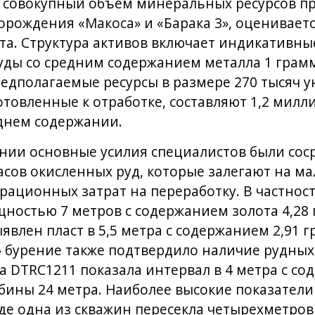
 совокупный объем минеральных ресурсов пр
ождения «Макоса» и «Барака 3», оцениваетс
а. Структура активов включает индикативны
уды со средним содержанием металла 1 грамм 
едполагаемые ресурсы в размере 270 тысяч у
товленные к отработке, составляют 1,2 милл
днем содержании.
нии основные усилия специалистов были сос
сов окисленных руд, которые залегают на ма
ационных затрат на переработку. В частнос
ностью 7 метров с содержанием золота 4,28 г
влен пласт в 5,5 метра с содержанием 2,91 г
» бурение также подтвердило наличие рудных
а DTRC1211 показала интервал в 4 метра с со
убины 24 метра. Наиболее высокие показател
где одна из скважин пересекла четырехметров