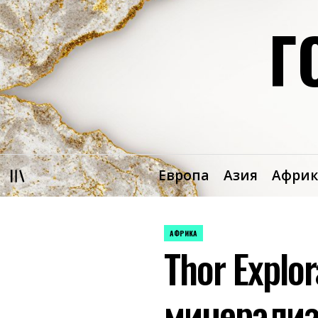
Перейти
Г
к
содержимому
Европа
Азия
Африк
АФРИКА
ОПУБЛИКОВАНО
Thor Explo
В
минерализ