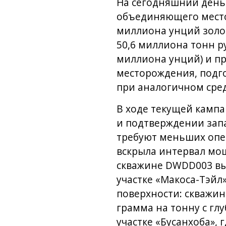
На сегодняшний день
объединяющего местор
миллиона унций золот
50,6 миллиона тонн р
миллиона унций) и пр
месторождения, подго
при аналогичном сре
В ходе текущей кампа
и подтверждении запа
требуют меньших опер
вскрыла интервал мощ
скважине DWDD003 выя
участке «Макоса-Тэйл
поверхности: скважин
грамма на тонну с гл
участке «Бусанхоба», 