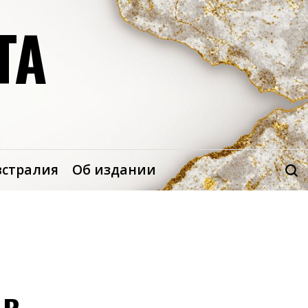
ТА
встралия
Об издании
 в