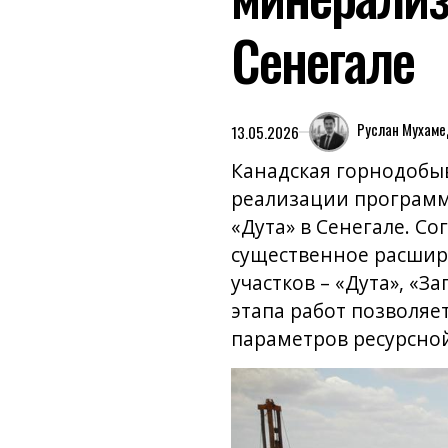
Сенегале
Руслан Мухам
13.05.2026
Канадская горнодобыв
реализации программ
«Дута» в Сенегале. С
существенное расшир
участков – «Дута», «
этапа работ позволяе
параметров ресурсной