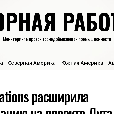
ОРНАЯ РАБО
Мониторинг мировой горнодобывающей промышленности
а
Северная Америка
Южная Америка
А
rations расширила
ацию на проекте Дута