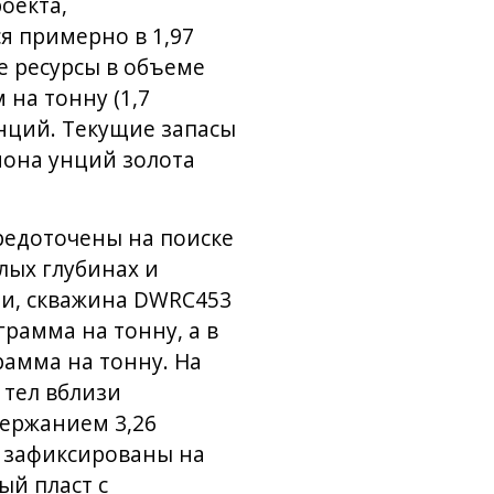
оекта,
я примерно в 1,97
е ресурсы в объеме
на тонну (1,7
нций. Текущие запасы
иона унций золота
редоточены на поиске
лых глубинах и
ти, скважина DWRC453
рамма на тонну, а в
рамма на тонну. На
 тел вблизи
держанием 3,26
и зафиксированы на
ый пласт с