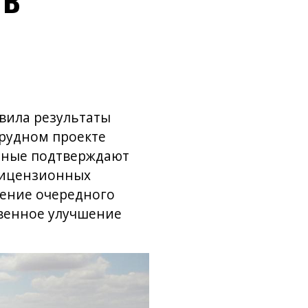
вила результаты
орудном проекте
анные подтверждают
лицензионных
ршение очередного
твенное улучшение