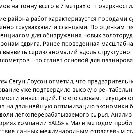
ов на тонну всего в 7 метрах от поверхности
ие района работ характеризуется породами с
нно граувакками и сланцами. По оценкам ге
тенциалом для обнаружения новых золоторуд
 зонам сдвига. Ранее проведенная масштабн
а выявить серию аномалий вдоль структурно
лометров, что станет основой для планиров
ons» Сегун Лоусон отметил, что предварительн
ование уже подтвердило высокую рентабельно
емости инвестиций. По его словам, текущая 
на на дальнейшую оптимизацию экономики 
доли легкоперерабатываемого сырья. Анализ
ориях компании «ALS» в Мали методом проби
тствие данных международным отраслевым ст