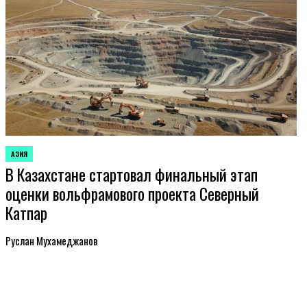
АЗИЯ
ОПУБЛИКОВАНО
В Казахстане стартовал финальный этап
В
оценки вольфрамового проекта Северный
Катпар
Руслан Мухамеджанов