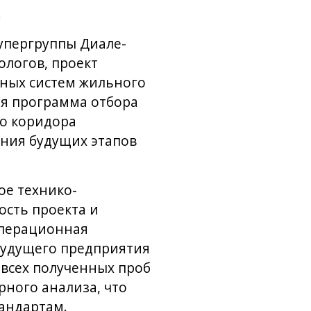
.
упергруппы Диале-
ологов, проект
ных систем жильного
ая программа отбора
го коридора
ания будущих этапов
ое технико-
сть проекта и
операционная
будущего предприятия
 всех полученных проб
рного анализа, что
андартам.