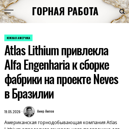
Перейти
ГОРНАЯ РАБОТА
к
содержимому
ЮЖНАЯ АМЕРИКА
ОПУБЛИКОВАНО
Atlas Lithium привлекла
В
Alfa Engenharia к сборке
фабрики на проекте Neves
в Бразилии
Амир Аюпов
19.05.2026
Американская горнодобывающая компания Atlas