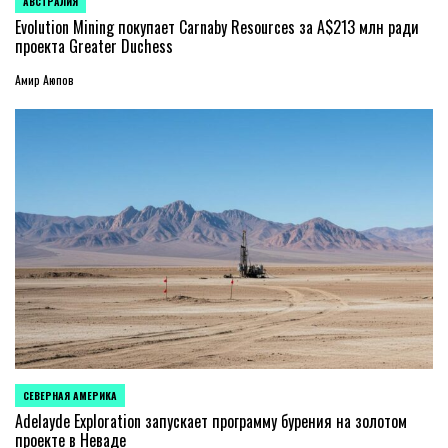
АВСТРАЛИЯ
ОПУБЛИКОВАНО
В
Evolution Mining покупает Carnaby Resources за A$213 млн ради
проекта Greater Duchess
Амир Аюпов
СЕВЕРНАЯ АМЕРИКА
ОПУБЛИКОВАНО
В
Adelayde Exploration запускает программу бурения на золотом
проекте в Неваде