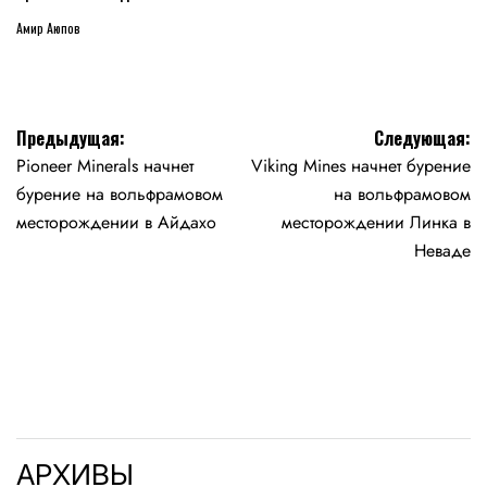
Амир Аюпов
Навигация
Предыдущая:
Следующая:
Pioneer Minerals начнет
Viking Mines начнет бурение
по
бурение на вольфрамовом
на вольфрамовом
записям
месторождении в Айдахо
месторождении Линка в
Неваде
АРХИВЫ