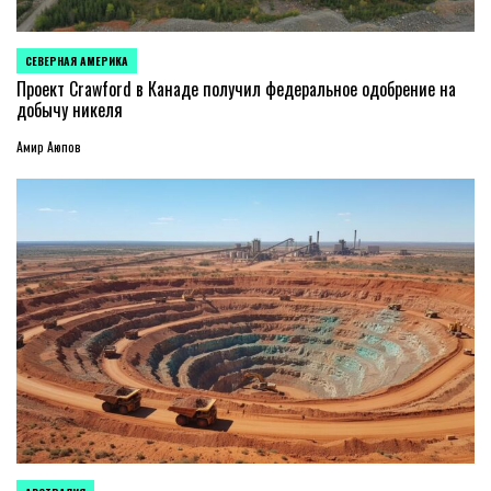
СЕВЕРНАЯ АМЕРИКА
ОПУБЛИКОВАНО
В
Проект Crawford в Канаде получил федеральное одобрение на
добычу никеля
Амир Аюпов