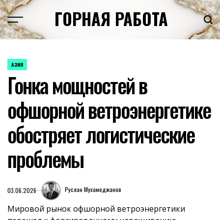
Перейти
ГОРНАЯ РАБОТА
к
содержимому
АЗИЯ
ОПУБЛИКОВАНО
Гонка мощностей в
В
офшорной ветроэнергетике
обостряет логистические
проблемы
Руслан Мухамеджанов
03.06.2026
Мировой рынок офшорной ветроэнергетики