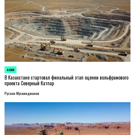
АЗИЯ
ОПУБЛИКОВАНО
В
В Казахстане стартовал финальный этап оценки вольфрамового
проекта Северный Катпар
Руслан Мухамеджанов