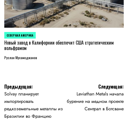
СЕВЕРНАЯ АМЕРИКА
ОПУБЛИКОВАНО
В
Новый завод в Калифорнии обеспечит США стратегическим
вольфрамом
Руслан Мухамеджанов
Навигация
Предыдущая:
Следующая:
Solvay планирует
Leviathan Metals начала
по
импортировать
бурение на медном проекте
записям
редкоземельные металлы из
Сентрал в Ботсване
Бразилии во Францию