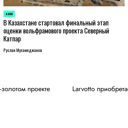
АЗИЯ
ОПУБЛИКОВАНО
В Казахстане стартовал финальный этап
В
оценки вольфрамового проекта Северный
Катпар
Руслан Мухамеджанов
-золотом проекте
Larvotto приобрет