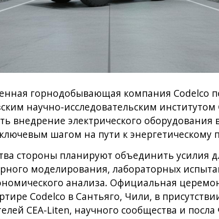
венная горнодобывающая компания Codelco п
ским научно-исследовательским институтом C
ить внедрение электрического оборудования 
я ключевым шагом на пути к энергетическому п
ства стороны планируют объединить усилия д
рного моделирования, лабораторных испыта
кономического анализа. Официальная церемо
артире Codelco в Сантьяго, Чили, в присутств
елей CEA-Liten, научного сообщества и посл