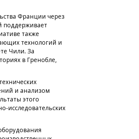
льства Франции через
ый поддерживает
иативе также
ающих технологий и
те Чили. За
ториях в Гренобле,
технических
ений и анализом
льтаты этого
но-исследовательских
 оборудования
производственных