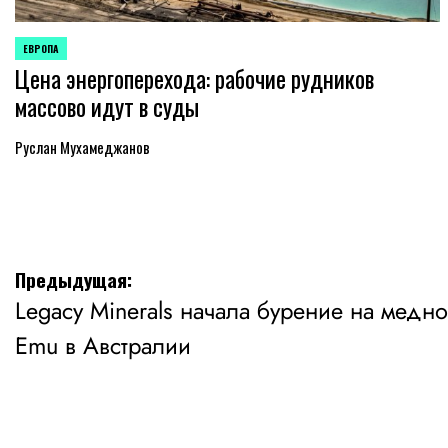
ЕВРОПА
ОПУБЛИКОВАНО
Цена энергоперехода: рабочие рудников
В
массово идут в суды
Руслан Мухамеджанов
Навигация
Предыдущая:
Legacy Minerals начала бурение на медно
по
Emu в Австралии
записям