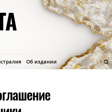
ТА
встралия
Об издании
соглашение
ники