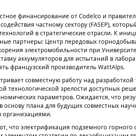
стное финансирование от Codelco и правите
содействия частному сектору (FASEP), котор
технологий в стратегические отрасли. К иниц
ные партнеры: Центр передовых горнодобыв
корения электромобильности при Университе
тавку аккумуляторов для испытаний в лабора
ать французский производитель WattAlps.
тривает совместную работу над разработкой 
ой технологической зрелости доступных реш
номических параметров. Ожидается, что резу
 в основу плана для будущих совместных науч
я организациями.
ют, что электрификация подземного горного
м элементом стратегии по декарбонизации 