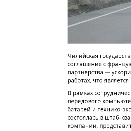
Чилийская государст
соглашение с француз
партнерства — ускор
работах, что являетс
В рамках сотрудниче
передового компьюте
батарей и технико-э
состоялась в штаб-кв
компании, представит