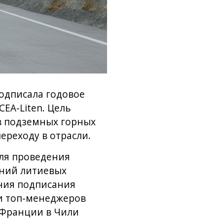
одписала годовое
EA-Liten. Цель
в подземных горных
ереходу в отрасли.
ля проведения
ний литиевых
ния подписания
ии топ-менеджеров
а Франции в Чили