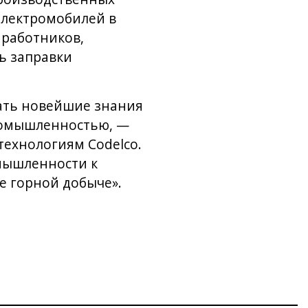
электромобилей в
 работников,
ь заправки
ать новейшие знания
промышленностью, —
ехнологиям Codelco.
мышленности к
е горной добыче».