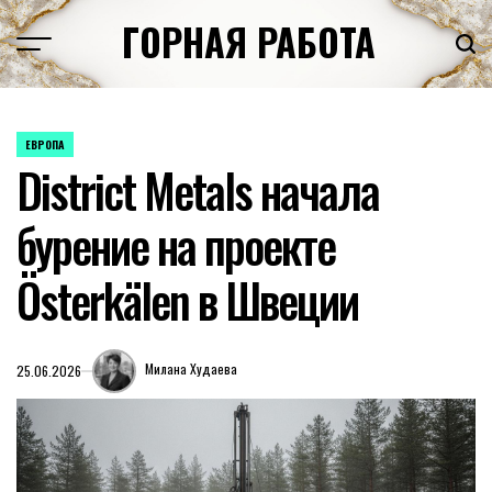
Перейти
ГОРНАЯ РАБОТА
к
содержимому
ЕВРОПА
ОПУБЛИКОВАНО
District Metals начала
В
бурение на проекте
Österkälen в Швеции
Милана Худаева
25.06.2026