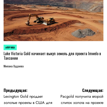
АФРИКА
ОПУБЛИКОВАНО
В
Lake Victoria Gold начинает выкуп земель для проекта Imwelo в
Танзании
Милана Худаева
Навигация
Предыдущая:
Следующая:
Lexington Gold продает
Pacgold получила второй
по
золотые проекты в США для
слиток золота на проекте