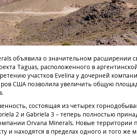
erals объявила о значительном расширении 
оекта Taguas, расположенного в аргентинско
ретению участков Evelina у дочерней компании
аров США позволила увеличить общую площадь
в.
енность, состоящая из четырех горнодобыва
 Gabriela 2 и Gabriela 3 – теперь полностью при
компании Orvana Minerals. Новые территории
у и находятся в пределах одного и того же 