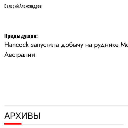
Валерий Александров
Навигация
Предыдущая:
Hancock запустила добычу на руднике Mc
по
Австралии
записям
АРХИВЫ