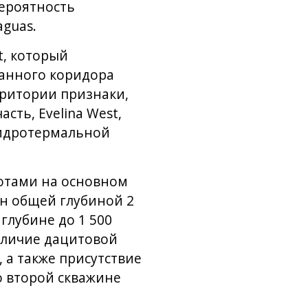
вероятность
guas.
t, который
анного коридора
рритории признаки,
сть, Evelina West,
гидротермальной
отами на основном
ин общей глубиной 2
глубине до 1 500
аличие дацитовой
а также присутствие
о второй скважине