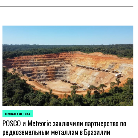
ЮЖНАЯ АМЕРИКА
ОПУБЛИКОВАНО
POSCO и Meteoric заключили партнерство по
В
редкоземельным металлам в Бразилии