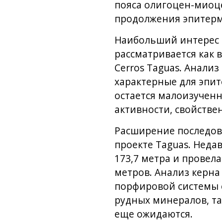
пояса олигоцен-миоце
продолжения эпитерм
Наибольший интерес дл
рассматривается как
Cerros Taguas. Анали
характерные для эпите
остается малоизучен
активности, свойстве
Расширение последов
проекте Taguas. Неда
173,7 метра и провел
метров. Анализ керна
порфировой системы 
рудных минералов, та
еще ожидаются.