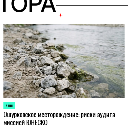
ВТОРА
АЗИЯ
ОПУБЛИКОВАНО
Ошурковское месторождение: риски аудита
В
миссией ЮНЕСКО