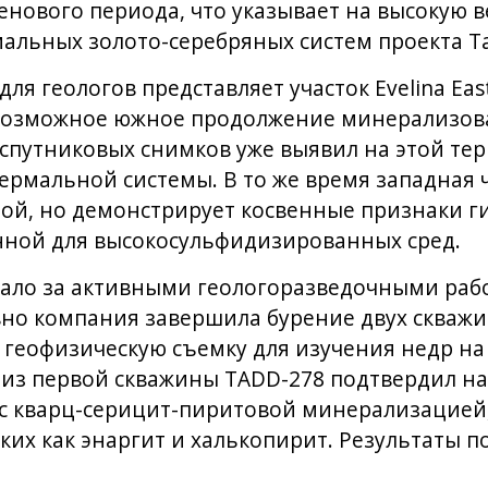
нового периода, что указывает на высокую 
альных золото-серебряных систем проекта Ta
я геологов представляет участок Evelina Eas
 возможное южное продолжение минерализов
з спутниковых снимков уже выявил на этой те
рмальной системы. В то же время западная ча
ной, но демонстрирует косвенные признаки 
нной для высокосульфидизированных сред.
ало за активными геологоразведочными раб
вно компания завершила бурение двух скваж
а геофизическую съемку для изучения недр на 
 из первой скважины TADD-278 подтвердил н
с кварц-серицит-пиритовой минерализацией, 
ких как энаргит и халькопирит. Результаты п