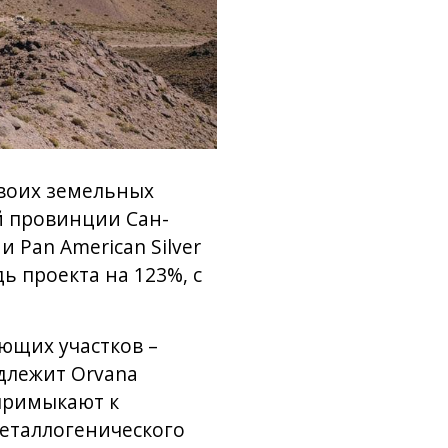
своих земельных
й провинции Сан-
 Pan American Silver
 проекта на 123%, с
ющих участков –
надлежит Orvana
 примыкают к
металлогенического