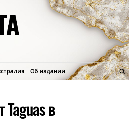
ТА
встралия
Об издании
т Taguas в