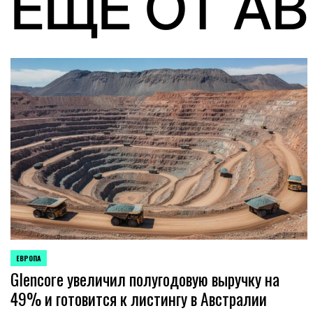
ЕЩЕ ОТ А
ЕВРОПА
ОПУБЛИКОВАНО
Glencore увеличил полугодовую выручку на
В
49% и готовится к листингу в Австралии