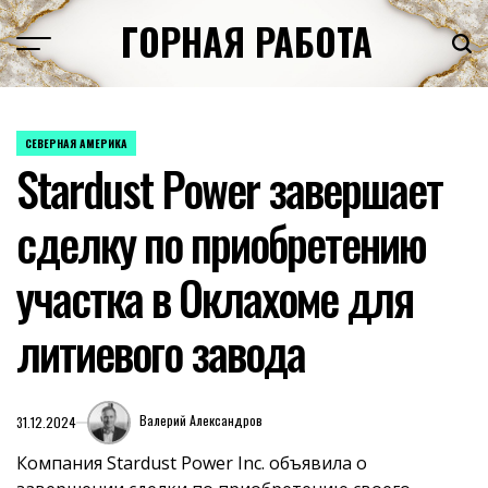
Перейти
ГОРНАЯ РАБОТА
к
содержимому
СЕВЕРНАЯ АМЕРИКА
ОПУБЛИКОВАНО
Stardust Power завершает
В
сделку по приобретению
участка в Оклахоме для
литиевого завода
Валерий Александров
31.12.2024
Компания Stardust Power Inc. объявила о