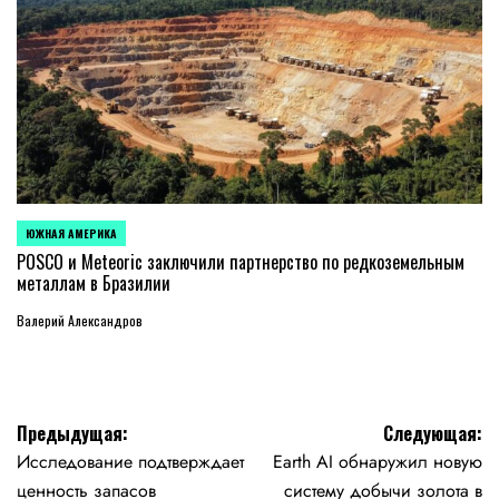
ЮЖНАЯ АМЕРИКА
ОПУБЛИКОВАНО
В
POSCO и Meteoric заключили партнерство по редкоземельным
металлам в Бразилии
Валерий Александров
Навигация
Предыдущая:
Следующая:
Исследование подтверждает
Earth AI обнаружил новую
по
ценность запасов
систему добычи золота в