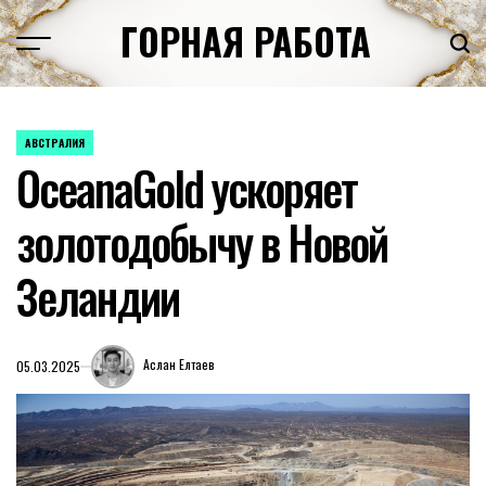
Перейти
ГОРНАЯ РАБОТА
к
содержимому
АВСТРАЛИЯ
ОПУБЛИКОВАНО
OceanaGold ускоряет
В
золотодобычу в Новой
Зеландии
Аслан Елтаев
05.03.2025