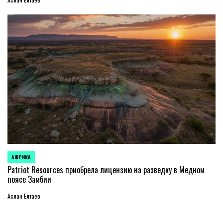
АФРИКА
ОПУБЛИКОВАНО
В
Patriot Resources приобрела лицензию на разведку в Медном
поясе Замбии
Аслан Елтаев