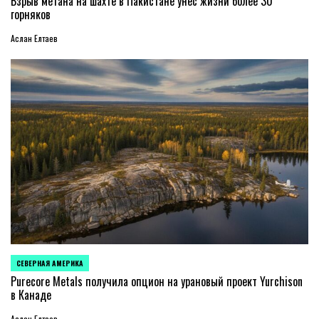
Взрыв метана на шахте в Пакистане унес жизни более 30
горняков
Аслан Елтаев
СЕВЕРНАЯ АМЕРИКА
ОПУБЛИКОВАНО
В
Purecore Metals получила опцион на урановый проект Yurchison
в Канаде
Аслан Елтаев