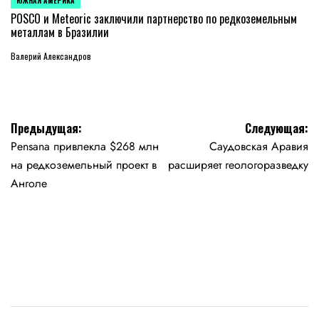
ЮЖНАЯ АМЕРИКА
ОПУБЛИКОВАНО
В
POSCO и Meteoric заключили партнерство по редкоземельным
металлам в Бразилии
Валерий Александров
Навигация
Предыдущая:
Следующая:
Pensana привлекла $268 млн
Саудовская Аравия
по
на редкоземельный проект в
расширяет геологоразведку
записям
Анголе