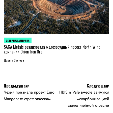
СЕВЕРНАЯ АМЕРИКА
ОПУБЛИКОВАНО
В
SAGA Metals реализовала железорудный проект North Wind
компании Orion Iron Ore
Дарига Саутова
Навигация
Предыдущая:
Следующая:
Чехия признала проект Euro
HBIS и Vale вместе займутся
по
Manganese стратегическим
декарбонизацией
записям
сталелитейной отрасли