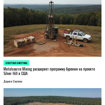
СЕВЕРНАЯ АМЕРИКА
ОПУБЛИКОВАНО
В
Metalsource Mining расширяет программу бурения на проекте
Silver Hill в США
Дарига Саутова