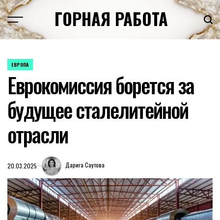
Перейти
ГОРНАЯ РАБОТА
к
содержимому
ЕВРОПА
ОПУБЛИКОВАНО
Еврокомиссия борется за
В
будущее сталелитейной
отрасли
Дарига Саутова
20.03.2025