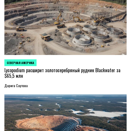
СЕВЕРНАЯ АМЕРИКА
ОПУБЛИКОВАНО
В
Lycopodium расширит золотосеребряный рудник Blackwater за
$65,5 млн
Дарига Саутова