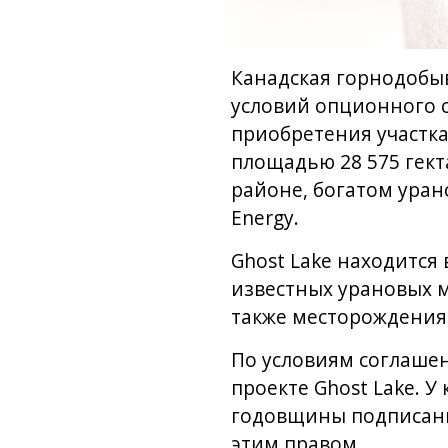
Канадская горнодобыв
условий опционного с
приобретения участка
площадью 28 575 гек
районе, богатом ура
Energy.
Ghost Lake находится
известных урановых ме
также месторождения 
По условиям соглашени
проекте Ghost Lake. У
годовщины подписани
этим правом.