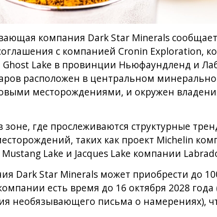
ающая компания Dark Star Minerals сообщае
оглашения с компанией Cronin Exploration, ко
 Ghost Lake в провинции Ньюфаундленд и Лаб
таров расположен в центральном минеральном
новыми месторождениями, и окружен владен
 в зоне, где прослеживаются структурные тре
сторождений, таких как проект Michelin комп
Mustang Lake и Jacques Lake компании Labrad
я Dark Star Minerals может приобрести до 10
 компании есть время до 16 октября 2028 года
я необязывающего письма о намерениях), ч