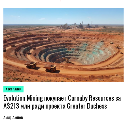
АВСТРАЛИЯ
ОПУБЛИКОВАНО
Evolution Mining покупает Carnaby Resources за
В
A$213 млн ради проекта Greater Duchess
Амир Аюпов