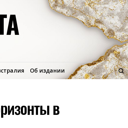
ТА
встралия
Об издании
оризонты в