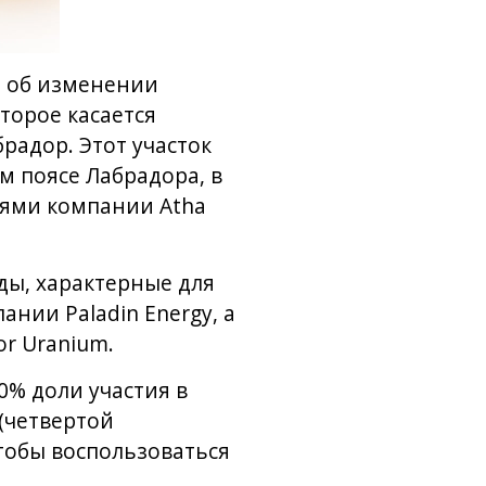
т об изменении
торое касается
радор. Этот участок
 поясе Лабрадора, в
иями компании Atha
нды, характерные для
ании Paladin Energy, а
or Uranium.
0% доли участия в
 (четвертой
тобы воспользоваться