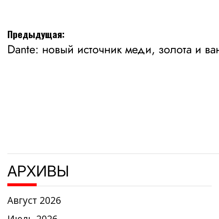
Навигация
Предыдущая:
Dante: новый источник меди, золота и в
по
записям
АРХИВЫ
Август 2026