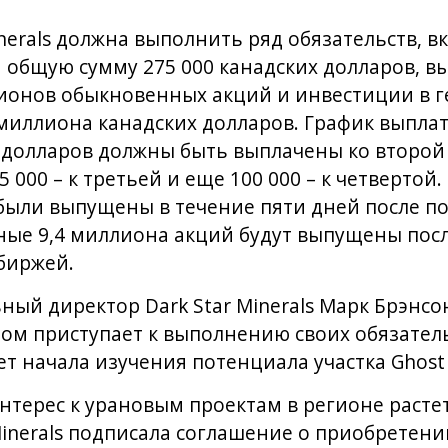
Minerals должна выполнить ряд обязательств,
общую сумму 275 000 канадских долларов, в
лионов обыкновенных акций и инвестиции в 
 миллиона канадских долларов. График выпла
х долларов должны быть выплачены ко второ
 000 – к третьей и еще 100 000 – к четвертой.
 были выпущены в течение пяти дней после п
ные 9,4 миллиона акций будут выпущены пос
биржей.
ый директор Dark Star Minerals Марк Брэнсон
ом приступает к выполнению своих обязател
т начала изучения потенциала участка Ghost 
нтерес к урановым проектам в регионе растет.
Minerals подписала соглашение о приобретени