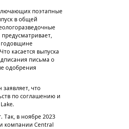
 включающих поэтапные
ыпуск в общей
геологоразведочные
т предусматривает,
й годовщине
 Что касается выпуска
одписания письма о
ле одобрения
 заявляет, что
ьств по соглашению и
Lake.
 Так, в ноябре 2023
и компании Central