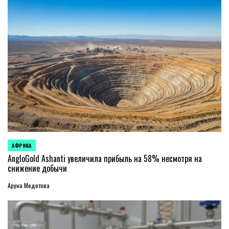
АФРИКА
ОПУБЛИКОВАНО
В
AngloGold Ashanti увеличила прибыль на 58% несмотря на
снижение добычи
Аруна Медетова