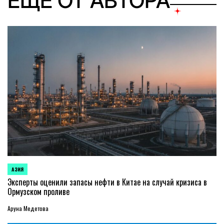
ЕЩЕ ОТ АВТОРА
АЗИЯ
ОПУБЛИКОВАНО
В
Эксперты оценили запасы нефти в Китае на случай кризиса в
Ормузском проливе
Аруна Медетова