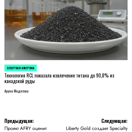
СЕВЕРНАЯ АМЕРИКА
ОПУБЛИКОВАНО
В
Технология RCL показала извлечение титана до 90,8% из
канадской руды
Аруна Медетова
Навигация
Предыдущая:
Следующая:
Проект AFRY оценит
Liberty Gold создает Specialty