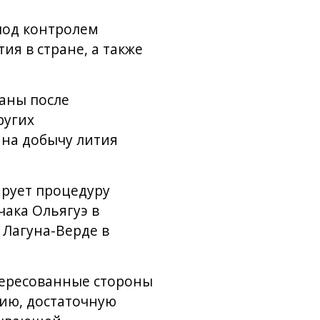
под контролем
я в стране, а также
саны после
ругих
 на добычу лития
ирует процедуру
ака Ольягуэ в
 Лагуна-Верде в
тересованные стороны
ию, достаточную