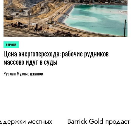
ЕВРОПА
ОПУБЛИКОВАНО
Цена энергоперехода: рабочие рудников
В
массово идут в суды
Руслан Мухамеджанов
оддержки местных
Barrick Gold продает