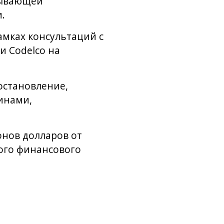
бывающей
.
амках консультаций с
 Codelco на
остановление,
инами,
онов долларов от
ного финансового