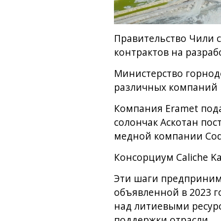
Правительство Чили 
контрактов на разраб
Министерство горнод
различных компаний н
Компания Eramet пода
солончак Аскотан пос
медной компании Cod
Консорциум Caliche Ka
Эти шаги предприним
объявленной в 2023 г
над литиевыми ресур
поддержки отрасли.