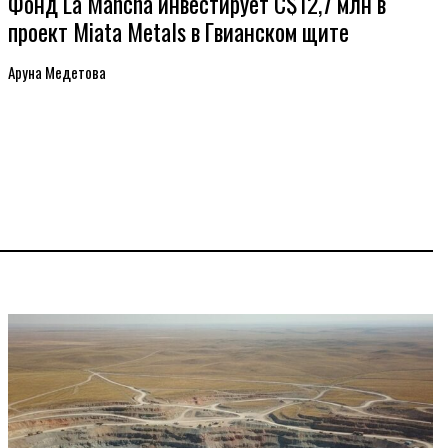
Фонд La Mancha инвестирует C$12,7 млн в
проект Miata Metals в Гвианском щите
Аруна Медетова