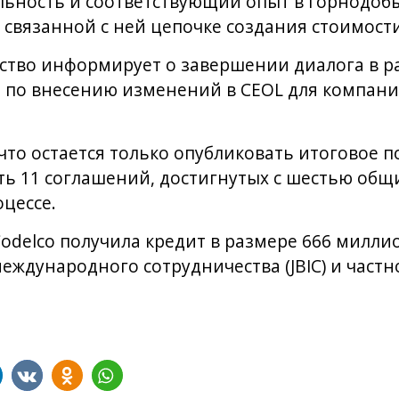
льность и соответствующий опыт в горнодо
связанной с ней цепочке создания стоимости
ство информирует о завершении диалога в р
по внесению изменений в CEOL для компании
что остается только опубликовать итоговое п
ть 11 соглашений, достигнутых с шестью общ
цессе.
Codelco получила кредит в размере 666 милли
международного сотрудничества (JBIC) и част