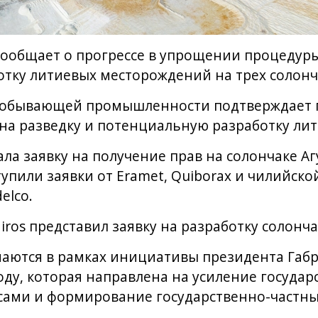
сообщает о прогрессе в упрощении процедур
отку литиевых месторождений на трех солонч
обывающей промышленности подтверждает п
а разведку и потенциальную разработку лит
ла заявку на получение прав на солончаке Аг
тупили заявки от Eramet, Quiborax и чилийск
elco.
iros представил заявку на разработку солонча
аются в рамках инициативы президента Габр
оду, которая направлена на усиление государ
сами и формирование государственно-частны