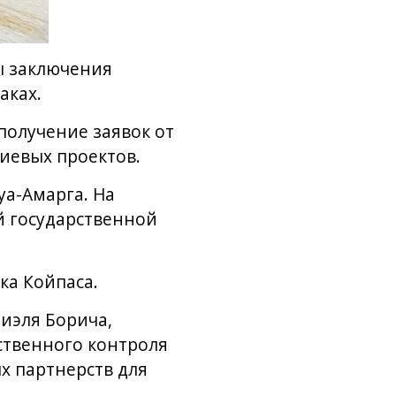
ы заключения
аках.
олучение заявок от
иевых проектов.
уа-Амарга. На
ой государственной
ка Койпаса.
иэля Борича,
ственного контроля
х партнерств для