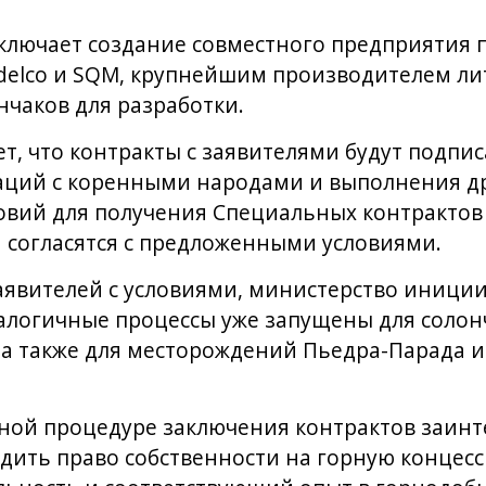
ключает создание совместного предприятия 
delco и SQM, крупнейшим производителем лити
нчаков для разработки.
т, что контракты с заявителями будут подпи
аций с коренными народами и выполнения д
овий для получения Специальных контрактов
ли согласятся с предложенными условиями.
заявителей с условиями, министерство иници
алогичные процессы уже запущены для солонч
 а также для месторождений Пьедра-Парада и
нной процедуре заключения контрактов заин
дить право собственности на горную концесс