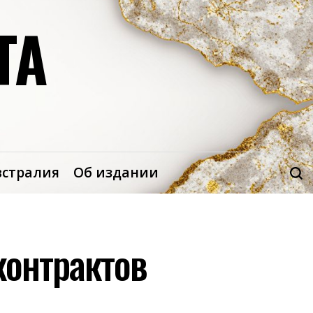
ТА
встралия
Об издании
контрактов