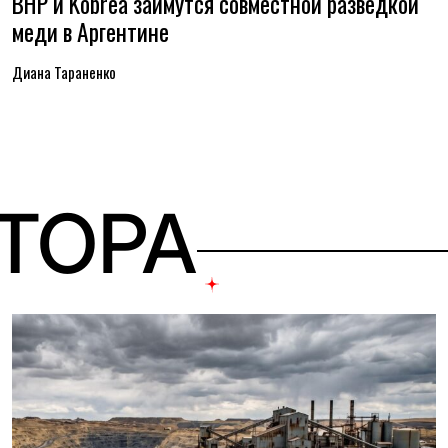
BHP и Kobrea займутся совместной разведкой
меди в Аргентине
Диана Тараненко
ВТОРА