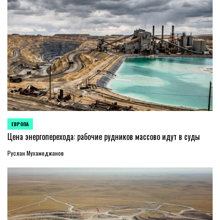
ЕВРОПА
ОПУБЛИКОВАНО
В
Цена энергоперехода: рабочие рудников массово идут в суды
Руслан Мухамеджанов