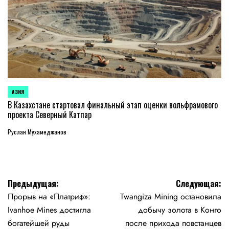
АЗИЯ
ОПУБЛИКОВАНО
В
В Казахстане стартовал финальный этап оценки вольфрамового
проекта Северный Катпар
Руслан Мухамеджанов
Навигация
Предыдущая:
Следующая:
Прорыв на «Платриф»:
Twangiza Mining остановила
по
Ivanhoe Mines достигла
добычу золота в Конго
записям
богатейшей руды
после прихода повстанцев