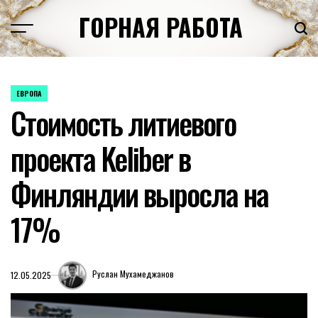
Перейти
ГОРНАЯ РАБОТА
к
содержимому
ЕВРОПА
ОПУБЛИКОВАНО
Стоимость литиевого
В
проекта Keliber в
Финляндии выросла на
17%
Руслан Мухамеджанов
12.05.2025