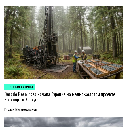
СЕВЕРНАЯ АМЕРИКА
ОПУБЛИКОВАНО
В
Decade Resources начала бурение на медно-золотом проекте
Бонапарт в Канаде
Руслан Мухамеджанов