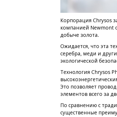
Корпорация Chrysos 
компанией Newmont о
добыче золота.
Ожидается, что эта т
серебра, меди и друг
экологической безопа
Технология Chrysos P
высокоэнергетическим
Это позволяет провод
элементов всего за д
По сравнению с трад
существенные преиму