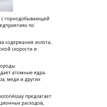
е с горнодобывающей
редприятиях по
за содержания золота,
окой скорости и
породы
дает атомные ядра.
а, меди и других
otonAssay предлагает
ционных расходов,