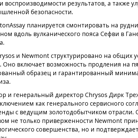
 воспроизводимости результатов, а также у
ышленной безопасности.
tonAssay планируется смонтировать на рудн
ом вдоль вулканического пояса Сефви в Гане
а.
ysos и Newmont структурировано на общих у
. Оно включает возможность продления на пят
ованный образец и гарантированный миним
иза.
 и генеральный директор Chrysos Дирк Треж
ключением как генерального сервисного согл
енды с ведущим золотодобытчиком отрасли. О
твом не только приверженности Newmont пр
огического совершенства, но и подтверждае