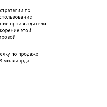
стратегии по
спользование
дние производители
скорение этой
ировой
делку по продаже
,3 миллиарда