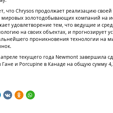
ay.
т, что Chrysos продолжает реализацию своей 
 мировых золотодобывающих компаний на и
жает удовлетворение тем, что ведущие и сре
нологию на своих объектах, и прогнозирует у
альнейшего проникновения технологии на м
нок.
в апреле текущего года Newmont завершила с
в Гане и Porcupine в Канаде на общую сумму 4