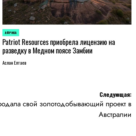
АФРИКА
ОПУБЛИКОВАНО
Patriot Resources приобрела лицензию на
В
разведку в Медном поясе Замбии
Аслан Елтаев
Следующая:
продала свой золотодобывающий проект в
Австралии