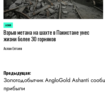
АЗИЯ
ОПУБЛИКОВАНО
Взрыв метана на шахте в Пакистане унес
В
жизни более 30 горняков
Аслан Елтаев
Навигация
Предыдущая:
Золотодобытчик AngloGold Ashanti сообщ
по
прибыли
записям