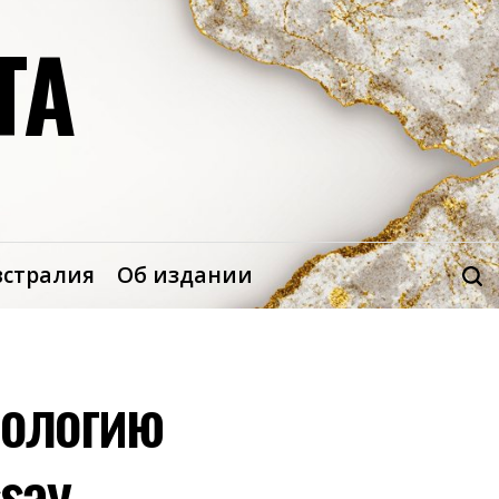
ТА
встралия
Об издании
нологию
say