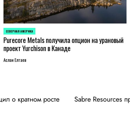
СЕВЕРНАЯ АМЕРИКА
ОПУБЛИКОВАНО
Purecore Metals получила опцион на урановый
В
проект Yurchison в Канаде
Аслан Елтаев
ил о кратном росте
Sabre Resources 