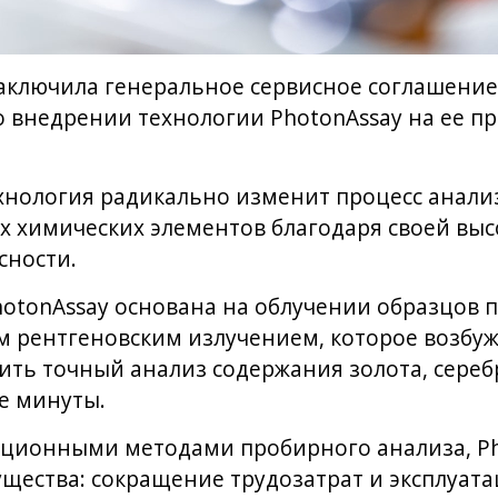
заключила генеральное сервисное соглашени
 внедрении технологии PhotonAssay на ее п
ехнология радикально изменит процесс анали
их химических элементов благодаря своей выс
сности.
hotonAssay основана на облучении образцов 
 рентгеновским излучением, которое возбуж
ить точный анализ содержания золота, серебр
ве минуты.
иционными методами пробирного анализа, Ph
щества: сокращение трудозатрат и эксплуата