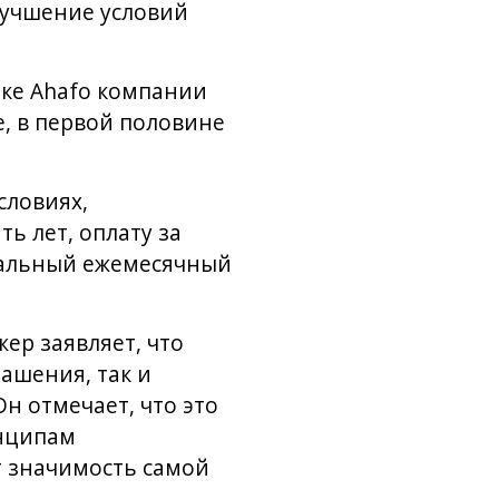
лучшение условий
ике Ahafo компании
, в первой половине
словиях,
ь лет, оплату за
альный ежемесячный
ер заявляет, что
ашения, так и
н отмечает, что это
инципам
т значимость самой