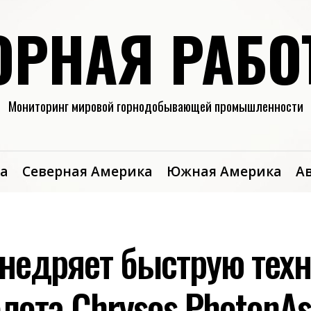
ОРНАЯ РАБО
Мониторинг мировой горнодобывающей промышленности
а
Северная Америка
Южная Америка
А
недряет быструю тех
лота Chrysos PhotonAs