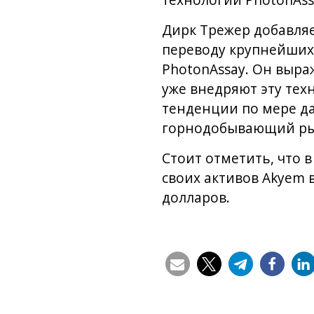
технологии PhotonAss
Дирк Трежер добавляе
переводу крупнейших
PhotonAssay. Он выра
уже внедряют эту тех
тенденции по мере д
горнодобывающий ры
Стоит отметить, что 
своих активов Akyem 
долларов.