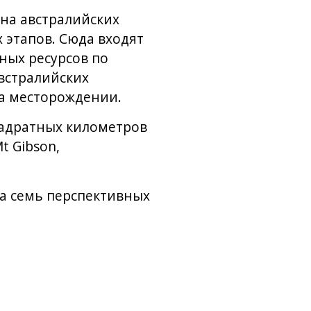
она австралийских
 этапов. Сюда входят
ных ресурсов по
австралийских
а месторождении.
вадратных километров
t Gibson,
ла семь перспективных