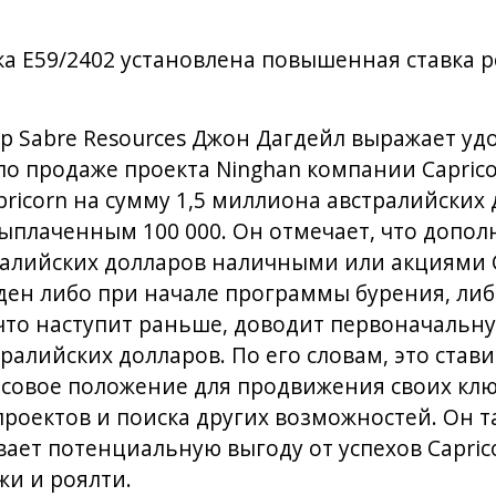
ка E59/2402 установлена повышенная ставка р
р Sabre Resources Джон Дагдейл выражает уд
о продаже проекта Ninghan компании Caprico
ricorn на сумму 1,5 миллиона австралийских 
ыплаченным 100 000. Он отмечает, что допо
ралийских долларов наличными или акциями C
ен либо при начале программы бурения, либо 
 что наступит раньше, доводит первоначальн
ралийских долларов. По его словам, это ставит
совое положение для продвижения своих кл
роектов и поиска других возможностей. Он та
ает потенциальную выгоду от успехов Capric
жи и роялти.