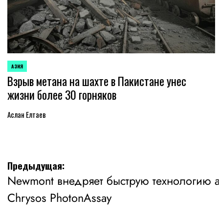
АЗИЯ
ОПУБЛИКОВАНО
Взрыв метана на шахте в Пакистане унес
В
жизни более 30 горняков
Аслан Елтаев
Навигация
Предыдущая:
Newmont внедряет быструю технологию а
по
Chrysos PhotonAssay
записям