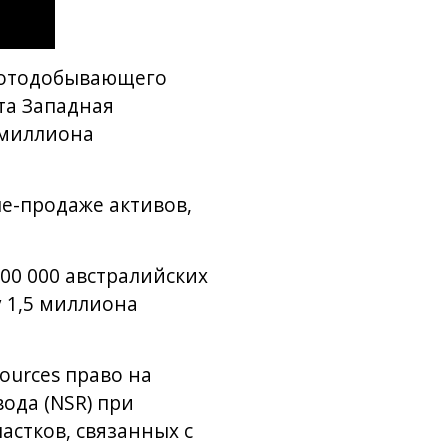
олотодобывающего
та Западная
6 миллиона
е-продаже активов,
00 000 австралийских
у 1,5 миллиона
ources право на
ода (NSR) при
астков, связанных с