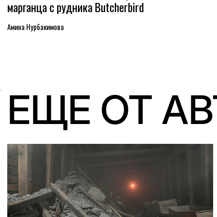
марганца с рудника Butcherbird
Амина Нурбакимова
ЕЩЕ ОТ А