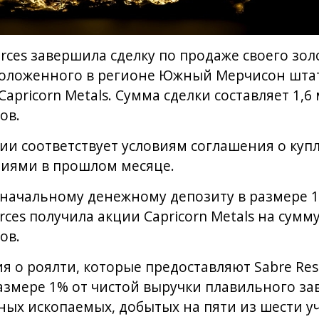
rces завершила сделку по продаже своего з
сположенного в регионе Южный Мерчисон шта
apricorn Metals. Сумма сделки составляет 1,
ов.
и соответствует условиям соглашения о купл
иями в прошлом месяце.
начальному денежному депозиту в размере 1
rces получила акции Capricorn Metals на сумм
ов.
 о роялти, которые предоставляют Sabre Res
азмере 1% от чистой выручки плавильного зав
ых ископаемых, добытых на пяти из шести уч