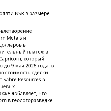
оялти NSR в размере
овлетворение
rn Metals и
долларов в
лнительный платеж в
apricorn, который
до 9 мая 2026 года, в
ую стоимость сделки
 Sabre Resources в
ючевых
кже добавляет, что
orn в геологоразведке