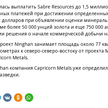
алась выплатить Sabre Resources до 1,5 милли
вных платежей при достижении определенных
х долларов при объявлении оценки минераль
ме более 50 000 унций золота и еще 750 000 
ии решения о начале коммерческой добычи н
оект Ninghan занимает площадь около 77 к
ометрах к северо-северо-востоку от проекта M
corn Metals.
ghan компания Capricorn Metals уже определи
азведки.