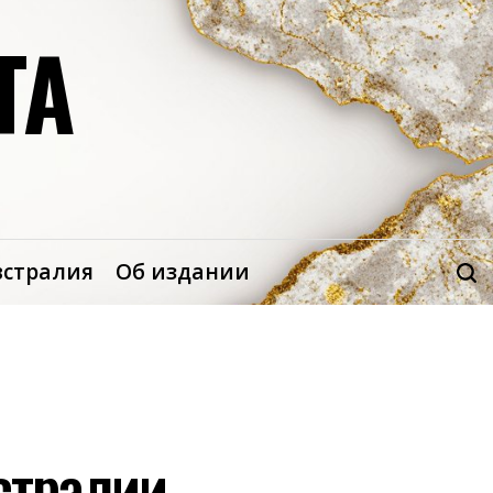
ТА
встралия
Об издании
стралии