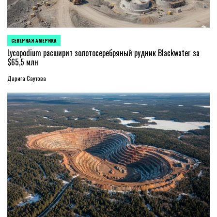
СЕВЕРНАЯ АМЕРИКА
ОПУБЛИКОВАНО
В
Lycopodium расширит золотосеребряный рудник Blackwater за
$65,5 млн
Дарига Саутова