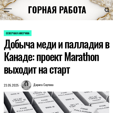
Перейти
ГОРНАЯ РАБОТА
к
содержимому
СЕВЕРНАЯ АМЕРИКА
ОПУБЛИКОВАНО
Добыча меди и палладия в
В
Канаде: проект Marathon
выходит на старт
Дарига Саутова
23.05.2025