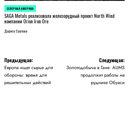
СЕВЕРНАЯ АМЕРИКА
ОПУБЛИКОВАНО
В
SAGA Metals реализовала железорудный проект North Wind
компании Orion Iron Ore
Дарига Саутова
Навигация
Предыдущая:
Следующая:
Европа ищет сырье для
Золотодобыча в Гане: AUMS
по
обороны: время для
продолжит работы на
записям
решительных действий
руднике Обуаси