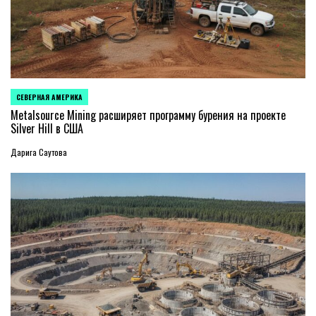
СЕВЕРНАЯ АМЕРИКА
ОПУБЛИКОВАНО
В
Metalsource Mining расширяет программу бурения на проекте
Silver Hill в США
Дарига Саутова