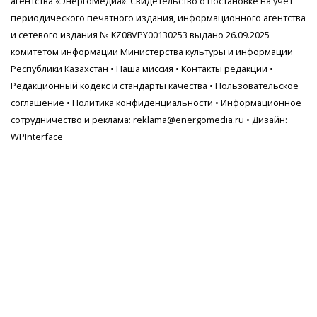
агентства
«ЭнергоМедиа»
. Свидетельство о постановке на учет
периодического печатного издания, информационного агентства
и сетевого издания № KZ08VPY00130253 выдано 26.09.2025
комитетом информации Министерства культуры и информации
Республики Казахстан •
Наша миссия
•
Контакты редакции
•
Редакционный кодекс и стандарты качества
•
Пользовательское
соглашение
•
Политика конфиденциальности
• Информационное
сотрудничество и реклама:
reklama@energomedia.ru
• Дизайн:
WPInterface