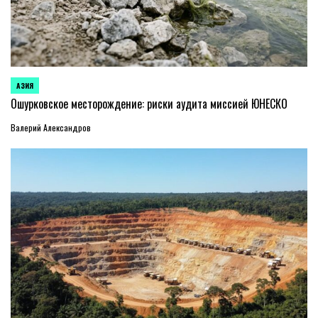
АЗИЯ
ОПУБЛИКОВАНО
В
Ошурковское месторождение: риски аудита миссией ЮНЕСКО
Валерий Александров