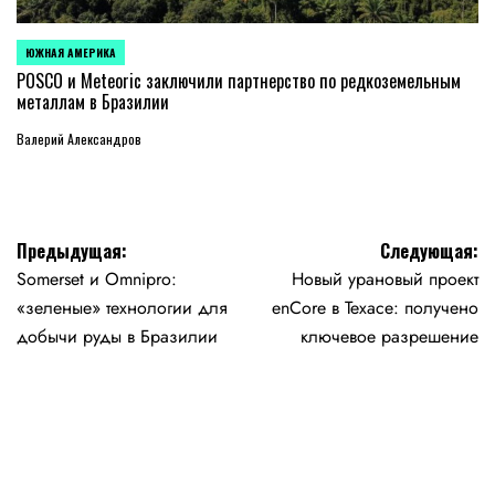
ЮЖНАЯ АМЕРИКА
ОПУБЛИКОВАНО
В
POSCO и Meteoric заключили партнерство по редкоземельным
металлам в Бразилии
Валерий Александров
Навигация
Предыдущая:
Следующая:
Somerset и Omnipro:
Новый урановый проект
по
«зеленые» технологии для
enCore в Техасе: получено
записям
добычи руды в Бразилии
ключевое разрешение