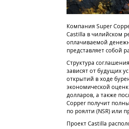
Компания Super Copp
Castilla в чилийском 
оплачиваемой денежны
представляет собой р
Структура соглашени
зависят от будущих у
открытий в ходе бур
экономической оценк
долларов, а также по
Copper получит полный
по роялти (NSR) или 
Проект Castilla распо