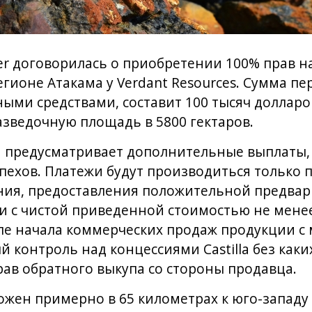
er договорилась о приобретении 100% прав н
регионе Атакама у Verdant Resources. Сумма п
ми средствами, составит 100 тысяч долларо
азведочную площадь в 5800 гектаров.
я предусматривает дополнительные выплаты
спехов. Платежи будут производиться только
ения, предоставления положительной предва
и с чистой приведенной стоимостью не мене
сле начала коммерческих продаж продукции с
 контроль над концессиями Castilla без каки
прав обратного выкупа со стороны продавца.
ложен примерно в 65 километрах к юго-западу 