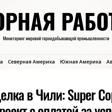
ОРНАЯ РАБО
Мониторинг мировой горнодобывающей промышленности
а
Северная Америка
Южная Америка
А
елка в Чили: Super Co
роект с оплатой за усп