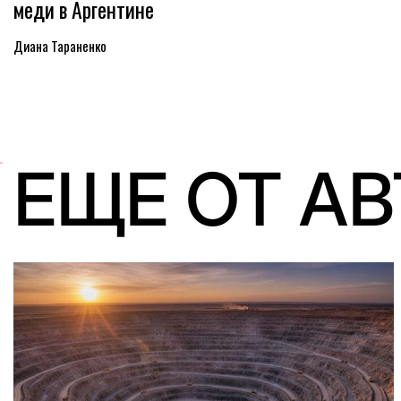
меди в Аргентине
Диана Тараненко
ЕЩЕ ОТ А