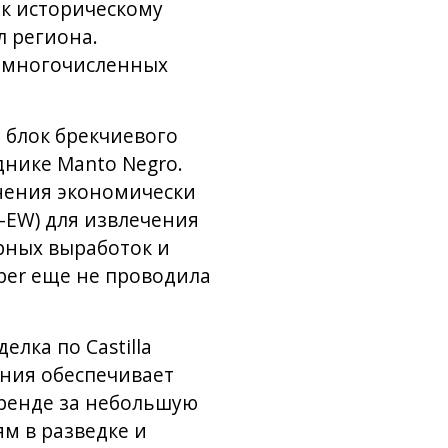
 к историческому
л региона.
 многочисленных
 блок брекчиевого
днике Manto Negro.
нения экономически
-EW) для извлечения
рных выработок и
per еще не проводила
лка по Castilla
ния обеспечивает
тренде за небольшую
м в разведке и