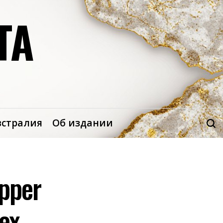
ТА
встралия
Об издании
pper
ех