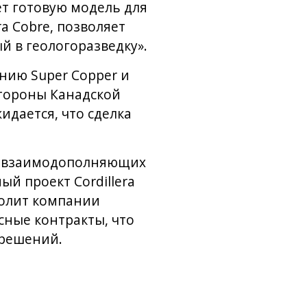
ет готовую модель для
ra Cobre, позволяет
 в геологоразведку».
нию Super Copper и
тороны Канадской
дается, что сделка
ва взаимодополняющих
ый проект Cordillera
волит компании
ные контракты, что
 решений.