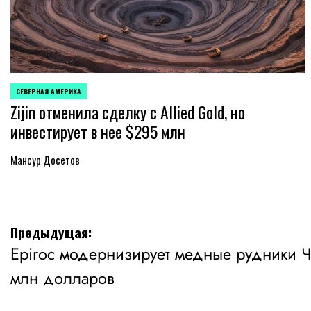
СЕВЕРНАЯ АМЕРИКА
ОПУБЛИКОВАНО
Zijin отменила сделку с Allied Gold, но
В
инвестирует в нее $295 млн
Мансур Досетов
Навигация
Предыдущая:
Epiroc модернизирует медные рудники Ч
по
млн долларов
записям