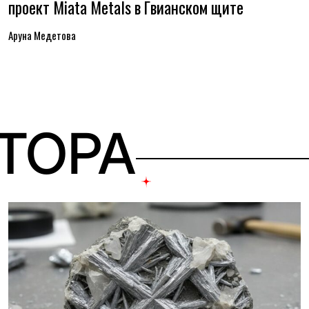
проект Miata Metals в Гвианском щите
Аруна Медетова
ВТОРА