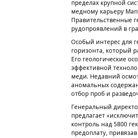
пределах крупной сис
медному карьеру Mant
Правительственные г
рудопроявлений в гра
Особый интерес для г
горизонта, который р
Его геологические о
эффективной технолог
меди. Недавний осмот
аномальных содержани
отбор проб и разведо
Генеральный директор 
предлагает «исключи
контроль над 5800 г
предоплату, привязав