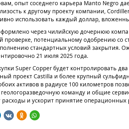
ловам, опыт соседнего карьера Manto Negro да
лизость к другому проекту компании, Cordille
вно использовать каждый доллар, вложенный
оформлено через чилийскую дочернюю компа
й проверке, потенциальному одобрению со с
олнению стандартных условий закрытия. Ожи
нтировочно 21 июля 2025 года.
купки Super Copper будет контролировать д
ный проект Castilla и более крупный сульфидн
обоих активов в радиусе 100 километров поз
 геологоразведочную команду и общие сервис
т расходы и ускорит принятие операционных