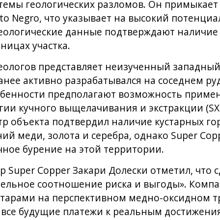
темы геологических разломов. Он примыкает
o Negro, что указывает на высокий потенциа
еологические данные подтверждают наличие
ницах участка.
еологов представляет неизученный западный
анее активно разрабатывался на соседнем ру
собенности предполагают возможность приме
ии кучного выщелачивания и экстракции (SX
р объекта подтвердил наличие кустарных го
й меди, золота и серебра, однако Super Cop
чное бурение на этой территории.
Super Copper Закари Долески отметил, что сде
тельное соотношение риска и выгоды». Компа
ектарами на перспективном медно-оксидном 
 все будущие платежи к реальным достижения