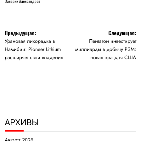
Валерий Александров
Навигация
Предыдущая:
Следующая:
Урановая лихорадка в
Пентагон инвестирует
по
Намибии: Pioneer Lithium
миллиарды в добычу РЗМ:
записям
расширяет свои владения
новая эра для США
АРХИВЫ
Август 2026