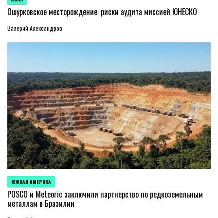
ОПУБЛИКОВАНО
В
Ошурковское месторождение: риски аудита миссией ЮНЕСКО
Валерий Александров
ЮЖНАЯ АМЕРИКА
ОПУБЛИКОВАНО
В
POSCO и Meteoric заключили партнерство по редкоземельным
металлам в Бразилии