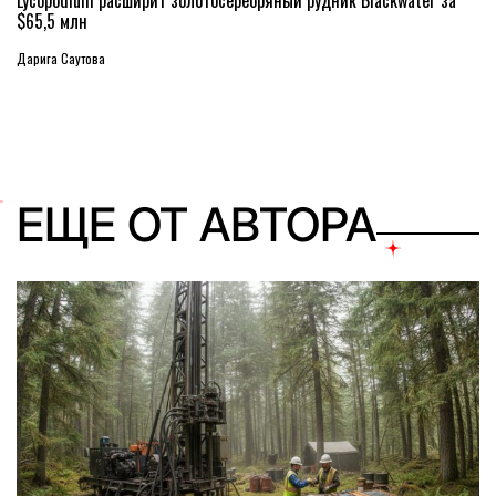
Lycopodium расширит золотосеребряный рудник Blackwater за
$65,5 млн
Дарига Саутова
ЕЩЕ ОТ АВТОРА