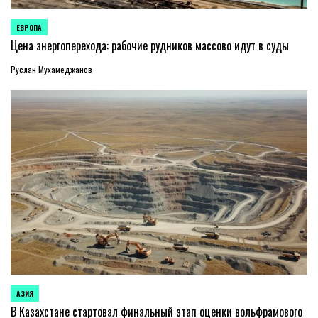
ЕВРОПА
ОПУБЛИКОВАНО
В
Цена энергоперехода: рабочие рудников массово идут в суды
Руслан Мухамеджанов
АЗИЯ
ОПУБЛИКОВАНО
В
В Казахстане стартовал финальный этап оценки вольфрамового