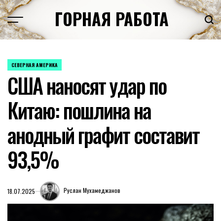
Перейти
ГОРНАЯ РАБОТА
к
содержимому
СЕВЕРНАЯ АМЕРИКА
ОПУБЛИКОВАНО
США наносят удар по
В
Китаю: пошлина на
анодный графит составит
93,5%
Руслан Мухамеджанов
18.07.2025