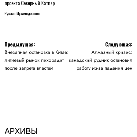
проекта Северный Катпар
Руслан Мухамеджанов
Навигация
Предыдущая:
Следующая:
Внезапная остановка в Китае:
Алмазный кризис:
по
литиевый рынок лихорадит
канадский рудник остановил
записям
после запрета властей
работу из-за падения цен
АРХИВЫ