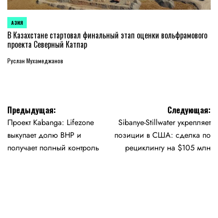
АЗИЯ
ОПУБЛИКОВАНО
В
В Казахстане стартовал финальный этап оценки вольфрамового
проекта Северный Катпар
Руслан Мухамеджанов
Навигация
Предыдущая:
Следующая:
Проект Kabanga: Lifezone
Sibanye-Stillwater укрепляет
по
выкупает долю BHP и
позиции в США: сделка по
записям
получает полный контроль
рециклингу на $105 млн