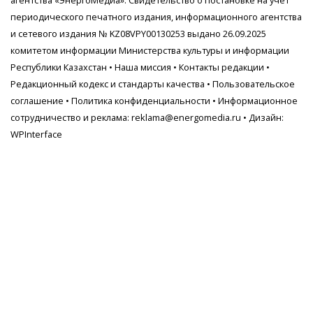
агентства
«ЭнергоМедиа»
. Свидетельство о постановке на учет
периодического печатного издания, информационного агентства
и сетевого издания № KZ08VPY00130253 выдано 26.09.2025
комитетом информации Министерства культуры и информации
Республики Казахстан •
Наша миссия
•
Контакты редакции
•
Редакционный кодекс и стандарты качества
•
Пользовательское
соглашение
•
Политика конфиденциальности
• Информационное
сотрудничество и реклама:
reklama@energomedia.ru
• Дизайн:
WPInterface