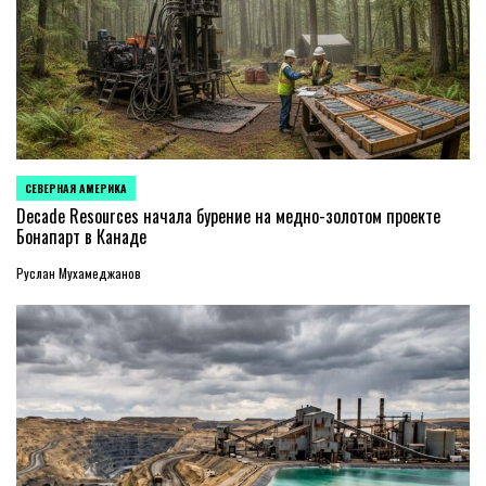
СЕВЕРНАЯ АМЕРИКА
ОПУБЛИКОВАНО
В
Decade Resources начала бурение на медно-золотом проекте
Бонапарт в Канаде
Руслан Мухамеджанов