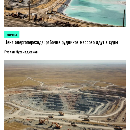
ЕВРОПА
ОПУБЛИКОВАНО
В
Цена энергоперехода: рабочие рудников массово идут в суды
Руслан Мухамеджанов