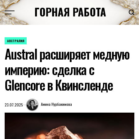
Перейти
ГОРНАЯ РАБОТА
к
содержимому
АВСТРАЛИЯ
ОПУБЛИКОВАНО
Austral расширяет медную
В
империю: сделка с
Glencore в Квинсленде
Амина Нурбакимова
23.07.2025