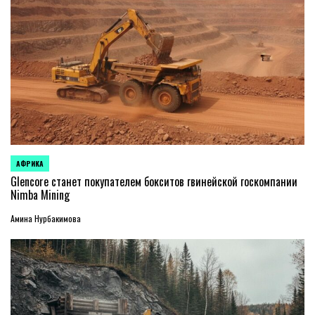
АФРИКА
ОПУБЛИКОВАНО
В
Glencore станет покупателем бокситов гвинейской госкомпании
Nimba Mining
Амина Нурбакимова