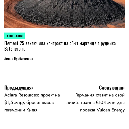
АВСТРАЛИЯ
ОПУБЛИКОВАНО
В
Element 25 заключила контракт на сбыт марганца с рудника
Butcherbird
Амина Нурбакимова
Навигация
Предыдущая:
Следующая:
Aclara Resources: проект на
Германия ставит на свой
по
$1,5 млрд бросит вызов
литий: грант в €104 млн для
записям
гегемонии Китая
проекта Vulcan Energy