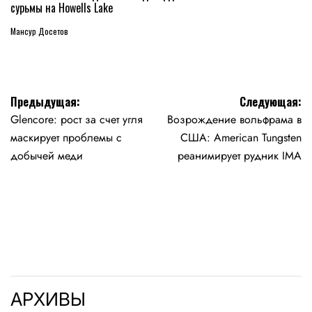
сурьмы на Howells Lake
Мансур Досетов
Навигация
Предыдущая:
Следующая:
Glencore: рост за счет угля
Возрождение вольфрама в
по
маскирует проблемы с
США: American Tungsten
записям
добычей меди
реанимирует рудник IMA
АРХИВЫ