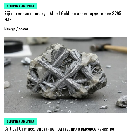
СЕВЕРНАЯ АМЕРИКА
ОПУБЛИКОВАНО
В
Zijin отменила сделку с Allied Gold, но инвестирует в нее $295
млн
Мансур Досетов
СЕВЕРНАЯ АМЕРИКА
ОПУБЛИКОВАНО
В
Critical One: исследование подтвердило высокое качество