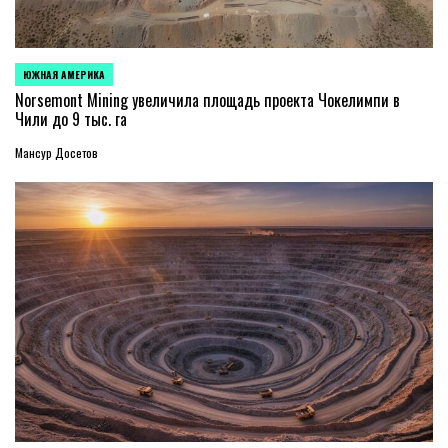
ЮЖНАЯ АМЕРИКА
ОПУБЛИКОВАНО
В
Norsemont Mining увеличила площадь проекта Чокелимпи в
Чили до 9 тыс. га
Мансур Досетов