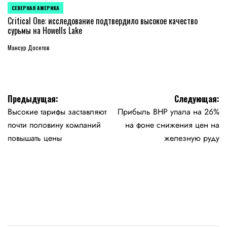
СЕВЕРНАЯ АМЕРИКА
ОПУБЛИКОВАНО
В
Critical One: исследование подтвердило высокое качество
сурьмы на Howells Lake
Мансур Досетов
Навигация
Предыдущая:
Следующая:
Высокие тарифы заставляют
Прибыль BHP упала на 26%
по
почти половину компаний
на фоне снижения цен на
записям
повышать цены
железную руду