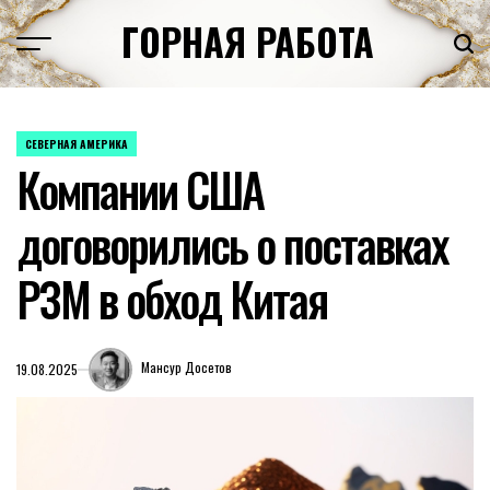
Перейти
ГОРНАЯ РАБОТА
к
содержимому
СЕВЕРНАЯ АМЕРИКА
ОПУБЛИКОВАНО
Компании США
В
договорились о поставках
РЗМ в обход Китая
Мансур Досетов
19.08.2025