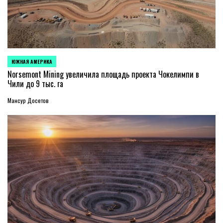
ЮЖНАЯ АМЕРИКА
ОПУБЛИКОВАНО
В
Norsemont Mining увеличила площадь проекта Чокелимпи в
Чили до 9 тыс. га
Мансур Досетов