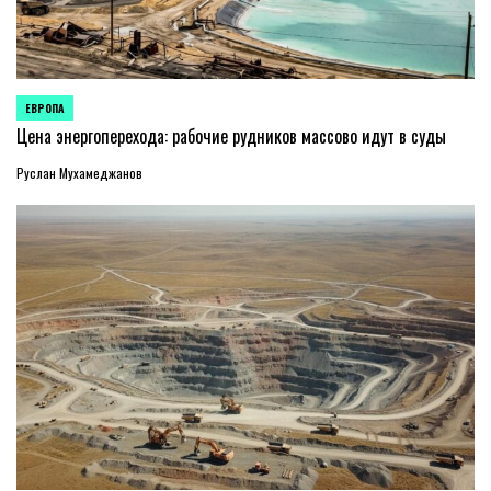
ЕВРОПА
ОПУБЛИКОВАНО
В
Цена энергоперехода: рабочие рудников массово идут в суды
Руслан Мухамеджанов