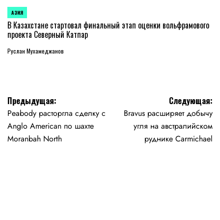
АЗИЯ
ОПУБЛИКОВАНО
В
В Казахстане стартовал финальный этап оценки вольфрамового
проекта Северный Катпар
Руслан Мухамеджанов
Навигация
Предыдущая:
Следующая:
Peabody расторгла сделку c
Bravus расширяет добычу
по
Anglo American по шахте
угля на австралийском
записям
Moranbah North
руднике Carmichael