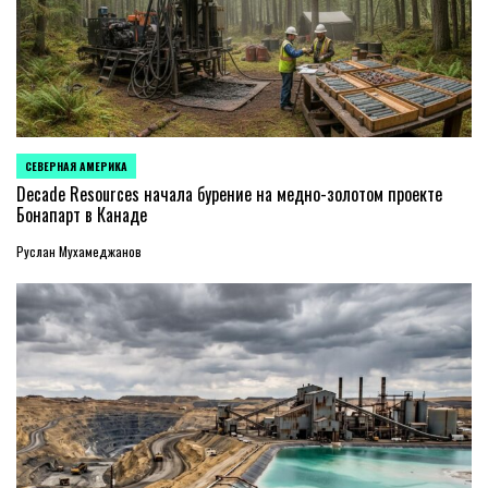
СЕВЕРНАЯ АМЕРИКА
ОПУБЛИКОВАНО
В
Decade Resources начала бурение на медно-золотом проекте
Бонапарт в Канаде
Руслан Мухамеджанов